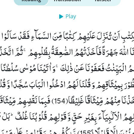
Play
كِتٰبِ اَنْ تُنَزِّلَ عَلَیْهِمْ كِتٰبًا مِّنَ السَّمَآءِ فَقَدْ سَاَلُوْا
ِنَا اللّٰهَ جَهْرَةً فَاَخَذَتْهُمُ الصّٰعِقَةُ بِظُلْمِهِمْۚ-ثُمَّ اتَّخ
ُ الْبَیِّنٰتُ فَعَفَوْنَا عَنْ ذٰلِكَۚ-وَ اٰتَیْنَا مُوْسٰى سُلْطٰنًا مُّبِ
ُوْرَ بِمِیْثَاقِهِمْ وَ قُلْنَا لَهُمُ ادْخُلُوا الْبَابَ سُجَّدًا وَّ قُلْ
ْنَا مِنْهُمْ مِّیْثَاقًا غَلِیْظًا(154)
فَبِمَا نَقْضِهِمْ مِّیْثَاق
ْلِهِمُ الْاَنْۢبِیَآءَ بِغَیْرِ حَقٍّ وَّ قَوْلِهِمْ قُلُوْبُنَا غُلْفٌؕ-بَلْ طَ
ْنَ اِلَّا قَلِیْلًا۪ (155)
وَّ بِكُفْرِهِمْ وَ قَوْلِهِمْ عَلٰى مَرْیَم