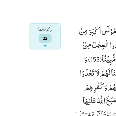
 مُوْسٰۤى اَكْبَرَ مِنْ
ركوعاتها
22
َذُوا الْعِجْلَ مِنْۢ
یْنًا(153)
وَ
نَا لَهُمْ لَا تَعْدُوْا
َهُمْ وَ كُفْرِهِمْ
بَعَ اللّٰهُ عَلَیْهَا
َ بُهْتَانًا عَظِیْمًاۙ