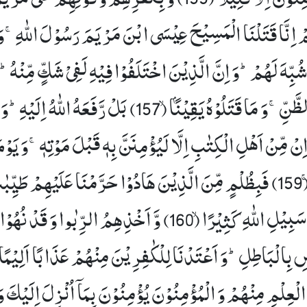
ِمْ اِنَّا قَتَلْنَا الْمَسِیْحَ عِیْسَى ابْنَ مَرْیَمَ رَسُوْلَ اللّٰهِۚ-وَ 
شُبِّهَ لَهُمْؕ-وَ اِنَّ الَّذِیْنَ اخْتَلَفُوْا فِیْهِ لَفِیْ شَكٍّ مِّنْهُؕ
َّنِّۚ-وَ مَا قَتَلُوْهُ یَقِیْنًۢاۙ (157)
بَلْ رَّفَعَهُ اللّٰهُ اِلَیْهِؕ-وَ
اِنْ مِّنْ اَهْلِ الْكِتٰبِ اِلَّا لَیُؤْمِنَنَّ بِهٖ قَبْلَ مَوْتِهٖۚ-وَ یَوْ
)
فَبِظُلْمٍ مِّنَ الَّذِیْنَ هَادُوْا حَرَّمْنَا عَلَیْهِمْ طَیِّبٰ
یْلِ اللّٰهِ كَثِیْرًاۙ (160)
وَّ اَخْذِهِمُ الرِّبٰوا وَ قَدْ نُهُوْا 
 بِالْبَاطِلِؕ-وَ اَعْتَدْنَا لِلْكٰفِرِیْنَ مِنْهُمْ عَذَابًا اَلِیْمًا(161
ْعِلْمِ مِنْهُمْ وَ الْمُؤْمِنُوْنَ یُؤْمِنُوْنَ بِمَاۤ اُنْزِلَ اِلَیْكَ وَ