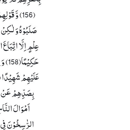
(156)
وَّ قَوْلِه
صَلَبُوْهُ وَ لٰـكِنْ 
عِلْمٍ اِلَّا اتِّبَاعَ الظ
حَكِیْمًا(158)
وَ 
عَلَیْهِمْ شَهِیْدًاۚ (159
بِصَدِّهِمْ عَنْ سَبِ
اَمْوَالَ النَّاسِ
الرّٰسِخُوْنَ فِی ال