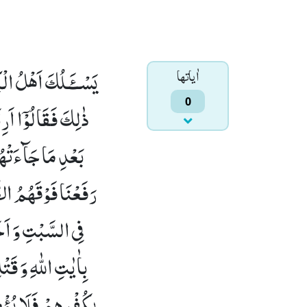
یَسْــٴَـلُكَ اَهْلُ الْ
اٰياتها
0
ذٰلِكَ فَقَالُوْۤا اَر
بَعْدِ مَا جَآءَتْهُم
رَفَعْنَا فَوْقَهُمُ الطّ
فِی السَّبْتِ وَ اَخَذ
بِاٰیٰتِ اللّٰهِ وَ قَت
بِكُفْرِهِمْ فَلَا یُؤْمِنُو