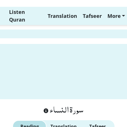
Listen
Translation
Tafseer
More
Quran
سورة النساء
Reading
Translation
Tafseer