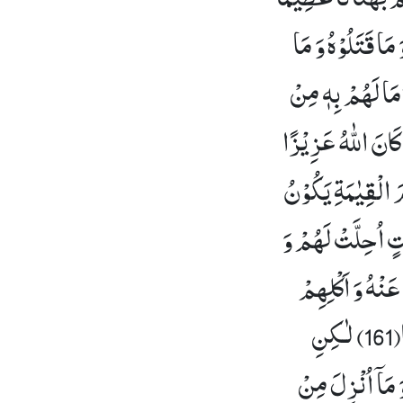
مَا قَتَلُوْهُ وَ مَا
-مَا لَهُمْ بِهٖ مِنْ
 كَانَ اللّٰهُ عَزِیْزًا
مَ الْقِیٰمَةِ یَكُوْنُ
تٍ اُحِلَّتْ لَهُمْ وَ
عَنْهُ وَ اَكْلِهِمْ
)
لٰـكِنِ
 مَاۤ اُنْزِلَ مِنْ