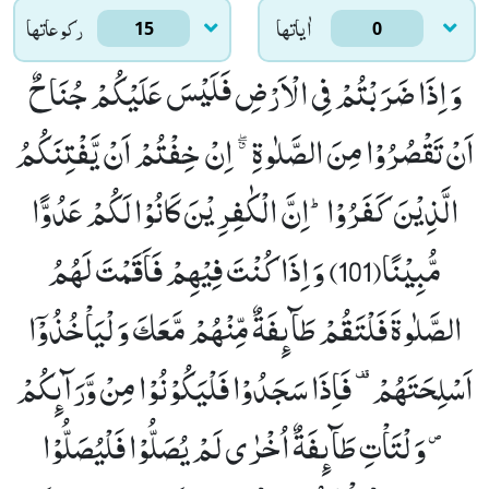
اٰياتها
ركوعاتها
15
0
وَ اِذَا ضَرَبْتُمْ فِی الْاَرْضِ فَلَیْسَ عَلَیْكُمْ جُنَاحٌ
اَنْ تَقْصُرُوْا مِنَ الصَّلٰوةِ ﳓ اِنْ خِفْتُمْ اَنْ یَّفْتِنَكُمُ
الَّذِیْنَ كَفَرُوْاؕ-اِنَّ الْكٰفِرِیْنَ كَانُوْا لَكُمْ عَدُوًّا
مُّبِیْنًا(101)
وَ اِذَا كُنْتَ فِیْهِمْ فَاَقَمْتَ لَهُمُ
الصَّلٰوةَ فَلْتَقُمْ طَآىٕفَةٌ مِّنْهُمْ مَّعَكَ وَ لْیَاْخُذُوْۤا
اَسْلِحَتَهُمْ- فَاِذَا سَجَدُوْا فَلْیَكُوْنُوْا مِنْ وَّرَآىٕكُمْ
۪- وَ لْتَاْتِ طَآىٕفَةٌ اُخْرٰى لَمْ یُصَلُّوْا فَلْیُصَلُّوْا