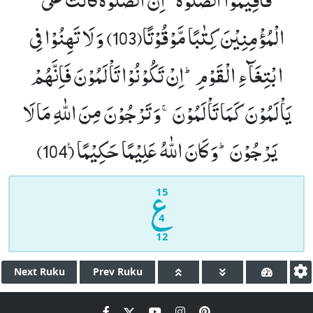
الْمُؤْمِنِیْنَ كِتٰبًا مَّوْقُوْتًا(103)
وَ لَا تَهِنُوْا فِی
ابْتِغَآءِ الْقَوْمِؕ-اِنْ تَكُوْنُوْا تَاْلَمُوْنَ فَاِنَّهُمْ
یَاْلَمُوْنَ كَمَا تَاْلَمُوْنَۚ-وَ تَرْجُوْنَ مِنَ اللّٰهِ مَا لَا
یَرْجُوْنَؕ-وَ كَانَ اللّٰهُ عَلِیْمًا حَكِیْمًا۠ (104)
15
4
12
Next
Ruku
Prev
Ruku