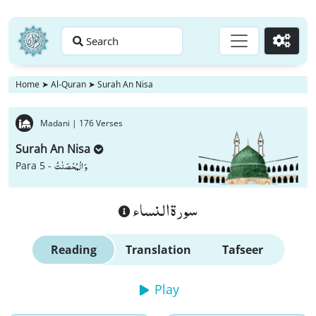
Search
Go
Home
➤
Al-Quran
➤
Surah An Nisa
Madani |
176 Verses
Surah An Nisa
وَ الْمُحْصَنٰتُ
Para 5 -
سورة النساء
Reading
Translation
Tafseer
Play