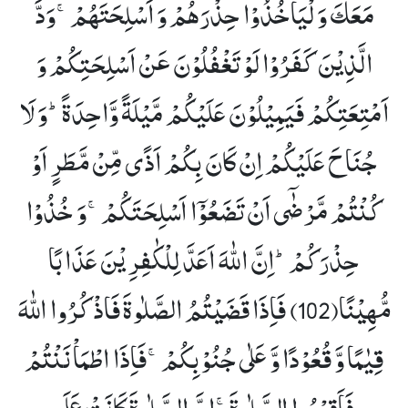
مَعَكَ وَ لْیَاْخُذُوْا حِذْرَهُمْ وَ اَسْلِحَتَهُمْۚ-وَدَّ
الَّذِیْنَ كَفَرُوْا لَوْ تَغْفُلُوْنَ عَنْ اَسْلِحَتِكُمْ وَ
اَمْتِعَتِكُمْ فَیَمِیْلُوْنَ عَلَیْكُمْ مَّیْلَةً وَّاحِدَةًؕ-وَ لَا
جُنَاحَ عَلَیْكُمْ اِنْ كَانَ بِكُمْ اَذًى مِّنْ مَّطَرٍ اَوْ
كُنْتُمْ مَّرْضٰۤى اَنْ تَضَعُوْۤا اَسْلِحَتَكُمْۚ-وَ خُذُوْا
حِذْرَكُمْؕ-اِنَّ اللّٰهَ اَعَدَّ لِلْكٰفِرِیْنَ عَذَابًا
مُّهِیْنًا(102)
فَاِذَا قَضَیْتُمُ الصَّلٰوةَ فَاذْكُرُوا اللّٰهَ
قِیٰمًا وَّ قُعُوْدًا وَّ عَلٰى جُنُوْبِكُمْۚ-فَاِذَا اطْمَاْنَنْتُمْ
فَاَقِیْمُوا الصَّلٰوةَۚ-اِنَّ الصَّلٰوةَ كَانَتْ عَلَى