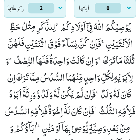
اٰياتها
ركوعاتها
2
0
یُوْصِیْكُمُ اللّٰهُ فِیْۤ اَوْلَادِكُمْۗ-لِلذَّكَرِ مِثْلُ حَظِّ
الْاُنْثَیَیْنِۚ-فَاِنْ كُنَّ نِسَآءً فَوْقَ اثْنَتَیْنِ فَلَهُنَّ
ثُلُثَا مَا تَرَكَۚ-وَ اِنْ كَانَتْ وَاحِدَةً فَلَهَا النِّصْفُؕ-وَ
لِاَبَوَیْهِ لِكُلِّ وَاحِدٍ مِّنْهُمَا السُّدُسُ مِمَّا تَرَكَ اِنْ
كَانَ لَهٗ وَلَدٌۚ-فَاِنْ لَّمْ یَكُنْ لَّهٗ وَلَدٌ وَّ وَرِثَهٗۤ اَبَوٰهُ
فَلِاُمِّهِ الثُّلُثُۚ-فَاِنْ كَانَ لَهٗۤ اِخْوَةٌ فَلِاُمِّهِ السُّدُسُ
مِنْۢ بَعْدِ وَصِیَّةٍ یُّوْصِیْ بِهَاۤ اَوْ دَیْنٍؕ-اٰبَآؤُكُمْ وَ