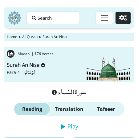
Search
Go
Home
➤
Al-Quran
➤
Surah An Nisa
Madani |
176 Verses
Surah An Nisa
لَنْ تَنَالُوا
Para 4 -
سورة النساء
Reading
Translation
Tafseer
Play