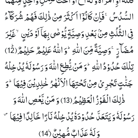
السُّدُسُۚ-فَاِنْ كَانُوْۤا اَكْثَرَ مِنْ ذٰلِكَ فَهُمْ شُرَكَآءُ
فِی الثُّلُثِ مِنْۢ بَعْدِ وَصِیَّةٍ یُّوْصٰى بِهَاۤ اَوْ دَیْنٍۙ-غَیْرَ
مُضَآرٍّۚ-وَصِیَّةً مِّنَ اللّٰهِؕ-وَ اللّٰهُ عَلِیْمٌ حَلِیْمٌﭤ(12)
تِلْكَ حُدُوْدُ اللّٰهِؕ-وَ مَنْ یُّطِعِ اللّٰهَ وَ رَسُوْلَهٗ یُدْخِلْهُ
جَنّٰتٍ تَجْرِیْ مِنْ تَحْتِهَا الْاَنْهٰرُ خٰلِدِیْنَ فِیْهَاؕ-وَ
ذٰلِكَ الْفَوْزُ الْعَظِیْمُ(13)
وَ مَنْ یَّعْصِ اللّٰهَ وَ
رَسُوْلَهٗ وَ یَتَعَدَّ حُدُوْدَهٗ یُدْخِلْهُ نَارًا خَالِدًا فِیْهَا ۪-
وَ لَهٗ عَذَابٌ مُّهِیْنٌ۠ (14)