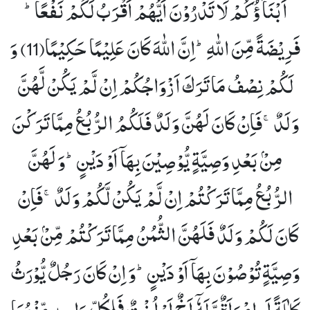
اَبْنَآؤُكُمْ لَا تَدْرُوْنَ اَیُّهُمْ اَقْرَبُ لَكُمْ نَفْعًاؕ-
فَرِیْضَةً مِّنَ اللّٰهِؕ-اِنَّ اللّٰهَ كَانَ عَلِیْمًا حَكِیْمًا(11)
وَ
لَكُمْ نِصْفُ مَا تَرَكَ اَزْوَاجُكُمْ اِنْ لَّمْ یَكُنْ لَّهُنَّ
وَلَدٌۚ-فَاِنْ كَانَ لَهُنَّ وَلَدٌ فَلَكُمُ الرُّبُعُ مِمَّا تَرَكْنَ
مِنْۢ بَعْدِ وَصِیَّةٍ یُّوْصِیْنَ بِهَاۤ اَوْ دَیْنٍؕ-وَ لَهُنَّ
الرُّبُعُ مِمَّا تَرَكْتُمْ اِنْ لَّمْ یَكُنْ لَّكُمْ وَلَدٌۚ-فَاِنْ
كَانَ لَكُمْ وَلَدٌ فَلَهُنَّ الثُّمُنُ مِمَّا تَرَكْتُمْ مِّنْۢ بَعْدِ
وَصِیَّةٍ تُوْصُوْنَ بِهَاۤ اَوْ دَیْنٍؕ-وَ اِنْ كَانَ رَجُلٌ یُّوْرَثُ
كَلٰلَةً اَوِ امْرَاَةٌ وَّ لَهٗۤ اَخٌ اَوْ اُخْتٌ فَلِكُلِّ وَاحِدٍ مِّنْهُمَا