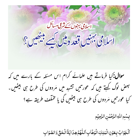
سوال:
کیا فرماتے ہیں علمائے کرام اس مسئلہ کے بارے میں کہ
بعض لوگ کہتے ہیں کہ عورتیں تشہد میں مَردوں کی طرح ہی بیٹھیں۔
کیا عورتیں مَردوں کی طرح ہی بیٹھیں گی یا مختلف طریقہ ہے؟
بِسْمِ اللّٰہِ الرَّحْمٰنِ الرَّحِیْمِ
اَلْجَوَابُ بِعَوْنِ الْمَلِکِ الْوَھَّابِ اَللّٰھُمَّ ھِدَایَۃَ الْحَقِّ وَالصَّوَابِ