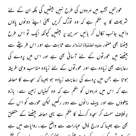
عورتیں تشہد میں مَردوں کی طرح نہیں بیٹھیں گی بلکہ ان کے لئے
شریعت کا یہ حکم ہے کہ وہ توَرُّک کریں یعنی اپنے دونوں پاؤں
دائیں جانب نکال کر بائیں سرین پر بیٹھیں کیونکہ ایک تو اس طرح
علیہِ الصَّلٰوۃ وَ السَّلام
بیٹھنا بھی حضور
سے ثابت ہے اور اس طریقے سے
بیٹھنے میں عورتوں کے لئے آسانی بھی ہے اور اس میں پردے کی
رعایت بھی زیادہ ہے اور عورتوں کے لئے زیادہ مناسب وہی طریقہ
ہوتا ہے جس میں پردے کی رعایت زیادہ ہو جیسا کہ سجدے کا معاملہ
ہے کہ اس میں مَردوں کو حکم ہے کہ وہ کہنیاں زمین سے، بازو
پہلوؤں سے اور پیٹ رانوں سے دور رکھیں لیکن عورت کو اس کے
برخلاف سمٹ کر سجدہ کرنے کا حکم ہے یہی معاملہ بیٹھنے کے متعلق
بھی ہے جیسا کہ درج ذیل عبارات سے واضح ہے۔روایات میں ہے