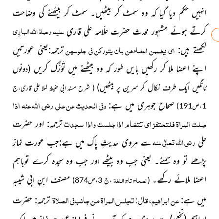
انہیں حکم دیا گیا کہ وہ سمٹ کر بیٹھیں۔
سمٹ کر بیٹھنے کی وضاحت
علیہ رحمۃ اللہ البارِی
کرتے ہوئے مشہور محدث حضرت علّامہ علی قاری
اي يضممن اعضاءهن بان يتوركن في جلوسهن
لکھتے ہیں:
ترجمہ:یعنی عورتیں
اپنے اعضا ملا کر رکھیں بایں طور کہ وہ بیٹھنے میں تَوَرُّک کریں
(دونوں
ٹانگیں ایک طرف نکال کر سرین پر بیٹھیں)
( شرح مسند ابی حنیفۃ لملا علی قاری،ج
وفى الحديث عن علي
رضي الله عنه
اذا
صحاح جوہری میں ہے:
1،ص191)
صلت المراة فلتحتفز اي تتضام اذا جلست واذا سجدت
ترجمہ: اور حضرت
رضی اللہ تعالٰی عنہ
علی
سے مروی حدیثِ پاک میں ہے:جب عورت نماز
پڑھے تو وہ سمٹے۔ یعنی جب وہ بیٹھے اور جب وہ سجدہ کرے توباہم
اعضا ملائے رکھے۔
مصنف ابنِ ابی شیبہ
الصحاح تاج اللغۃ
(
،ج 3،ص874)
عن ابراهيم، قال: تجلس المراة من جانب في
الصلاة
میں ہے:
ترجمہ: حضرت
ابراہیم
(نخعی)
سے مروی ہے کہ آپ نے فرمایا: عورت نماز میں ایک