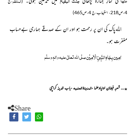
جنّتُ البقیع
عنہا
کی نمازِ جنازہ پڑھائی
میں تدفین ہوئی۔
المنتظم
(
،ج
4،ص218، استیعاب،ج 4،ص465)
اللہ
پاک کی ان پر رحمت ہو اور ان کے صدقے ہماری بےحساب
مغفرت ہو۔
اٰمِین بِجَاہِ النَّبِیِّ الْاَمِیْن
صلَّی اللہ تعالٰی علیہ واٰلہٖ وسلَّم
المدینۃ العلمیہ
… شعبہ فیضان اولیاوعلما ،
،باب المدینہ کراچی
٭
Share