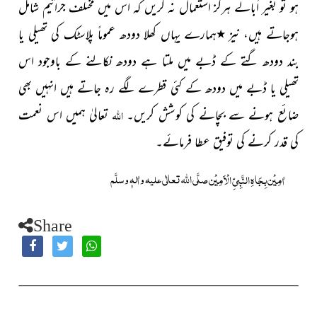
ہو تو بغیر اُبالے ہرگز استعمال نہ کریں کہ اس میں مختلف جراثیم شامل
ہوجاتے ہیں، نیز
٭
ہمارے یہاں کھلا دودھ عموماً پلاسٹک کی تھیلی یا
بند دودھ گتے کے ڈبے میں ملتا ہے دودھ نکالنے کے باوجود اس
تھیلی یا ڈبے میں دودھ کے کئی قطرے لگے رہ جاتے ہیں انہیں بھی
اللہ
ضائع ہونے سے بچانے کی کوشش کریں۔
تعالیٰ ہمیں اس نعمت
کی قدر کرنے کی توفیق عطا فرمائے۔
صلَّی اللہ تعالٰی علیہ واٰلہٖ وسلَّم
اٰمِیْن بِجَاہِ النَّبِیِّ الْاَمِیْن
Share