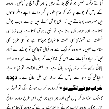
اُبالتے وقت ممکن ہو تو چمچ ہلاتے رہیں یا پھر ہلکی آنچ پر اُبالیں۔ دودھ
کے برتن کو چولہے پر رکھ کر عام طور پر گھر والے اپنے دیگر کاموں
میں مصروف ہوجاتے ہیں کہ ابھی جوش آنے میں دیر ہے ،جب جوش
آتا ہے اور دودھ اُبل جاتا ہے تو انہیں ہوش آتا ہے یوں ذرا سی
غفلت سے تھوڑی سی نعمت کا ضیاع ہوجاتا ہے جو کسی طرح بھی
مناسب نہیں۔
٭
دودھ کو ایک سے دو اُبال آجائیں تو چولہے سے اُتار
لیں کہ زیادہ اُبالنے سے اس کی غذائیت کم ہوجاتی ہے نیز دودھ اور
بالائی برتن کے ساتھ چپک جاتی ہے اور بعض اوقات تو زیادہ بے
دودھ
احتیاطی کی وجہ سے برتن کے ساتھ ہی جل جاتی ہے۔
خراب ہونے لگے تو
٭
اگر دودھ خراب ہونے لگے تو تھوڑا سا
کاسٹک سوڈا ملا کر اُبال لیں اور پھر دہی جما لیں اس طرح دودھ ضائع
نہیں ہوگا۔ دودھ خراب ہونے کی علامت یہ ہے کہ دودھ گاڑھا ہونے