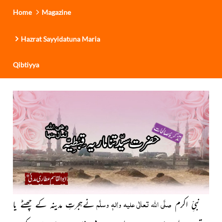
Home
Magazine
Hazrat Sayyidatuna Maria
Qibtiyya
صلَّی اللہ تعالٰی علیہ واٰلہٖ وسلَّم
نبیِّ اکرم
نےہجرتِ مدینہ کے چھٹے یا