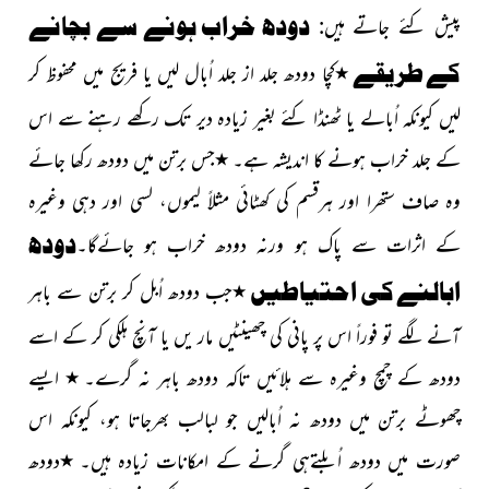
دودھ خراب ہونے سے بچانے
پیش کئے جاتے ہیں:
کے طریقے
٭
کچا
دودھ جلد از جلد اُبال لیں یا فریج میں محفوظ کر
لیں کیونکہ اُبالے یا ٹھنڈا کئے بغیر زیادہ دیر تک رکھے رہنے سے اس
کے جلد خراب ہونے کا اندیشہ ہے۔
٭
جس برتن میں دودھ رکھا جائے
وہ صاف ستھرا اور ہرقسم کی کھٹائی مثلاً لیموں، لسی اور دہی وغیرہ
دودھ
کے اثرات سے پاک ہو ورنہ دودھ خراب ہو جائےگا۔
ابالنے کی احتیاطیں
٭
جب دودھ اُبل کر برتن سے باہر
آنے لگے تو فوراً اس پر پانی کی چھینٹیں مار یں یا آنچ ہلکی کر کے اسے
دودھ کے چمچ وغیرہ سے ہلائیں تاکہ دودھ باہر نہ گرے۔
٭
ایسے
چھوٹے برتن میں دودھ نہ اُبالیں جو لبالب بھرجاتا ہو، کیونکہ اس
صورت میں دودھ اُبلتےہی گرنے کے امکانات زیادہ ہیں۔
٭
دودھ