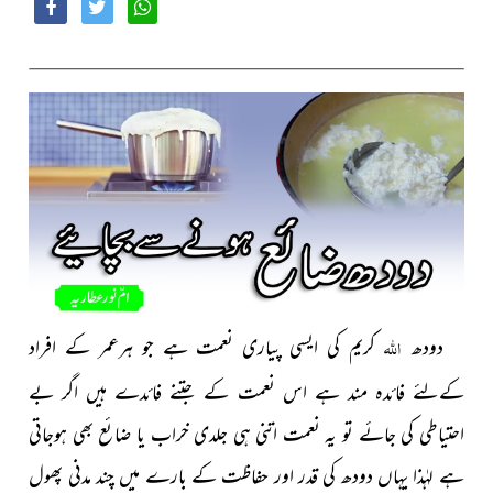
اللہ
دودھ
کریم کی ایسی پیاری نعمت ہے جو ہرعمر کے افراد
کےلئے فائدہ مند ہے اس نعمت کے جتنے فائدے ہیں اگر بے
احتیاطی کی جائے تو یہ نعمت اتنی ہی جلدی خراب یا ضائع بھی ہوجاتی
ہے لہٰذا یہاں دودھ کی قدر اور حفاظت کے بارے میں چند مدنی پھول