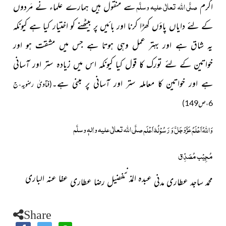
صلَّی اللہ تعالٰی علیہ وسلَّم
اکرم
سے منقول ہیں ہمارے علماء نے مَردوں
کے لئے دایاں پاؤں کھڑا کرنا اور بائیں پر بیٹھنے کو اختیار کیا ہے کیونکہ
یہ شاق ہے اور بہتر عمل وہی ہوتا ہے جس میں مشقت ہو اور
خواتین کے لئے تورک کا قول کیا کیونکہ اس میں زیادہ ستر اور آسانی
ہے اور خواتین کا معاملہ ستر اور آسانی پر مبنی ہے۔
(فتاویٰ رضویہ،ج
6،ص149)
عَزَّوَجَلَّ
صلَّی اللہ تعالٰی علیہ واٰلہٖ وسلَّم
وَاللہُ اَعْلَمُ
وَ رَسُوْلُہٗ اَعْلَم
مُجِیْب مُصَدِّق
عبدہ المذنب
عفا عنہ الباری
محمد ساجد عطاری مدنی
فضیل رضا عطاری
Share