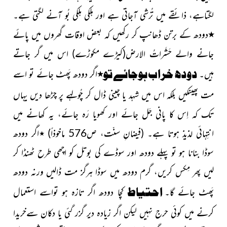
لگتاہے، ذائقے میں تُرشی آجاتی ہے اور ہلکی ہلکی بُو آنے لگتی ہے۔
٭
دودھ کے برتن ڈھانپ کر رکھیں کہ بعض اوقات گھروں میں پائے
جانے والے حَشَراتُ الارض
(کیڑے مکوڑے)
اس میں گر جاتے
دودھ خراب ہوجائے تو
ہیں۔
٭
اگر دودھ پَھٹ جائے تو اسے
مت پھینکیں بلکہ اس میں شہد یا چینی ڈال کر چُولہے پر
چڑھا دیں یہاں
تک کہ اِس کا پانی جَل جائے اور کھویا رَہ جائے، یہ کھانے میں
انتِہائی لذیذ ہوتا ہے۔
(فیضانِ سنّت، ص576
ماخوذاً)
٭
اگر دودھ
سوڈا بنانا ہو تو پہلے دودھ اور سوڈے کی بوتل کو اچھی طرح ٹھنڈا کر
لیں پھر مِکس کریں، گرم دودھ میں سوڈا ہرگز مت ڈالیں ورنہ دودھ
احتیاط
پَھٹ جائے گا۔
کچا دودھ اگر تازہ ہو تواسے استعمال
کرنے میں کوئی حرج نہیں لیکن اگر زیادہ دیر گزر گئی یا دکان سےخریدا