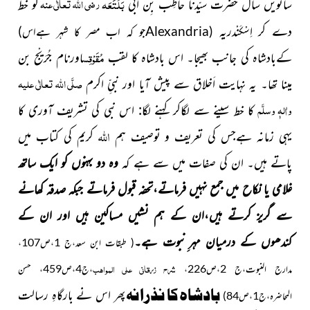
بَلْتَعَہ
رضی اللہ تعالٰی عنہ
ساتویں
سال
حضرت سیّدنا حاطِب بِن ابی
کو خط
دے کر اِسْکَنْدریہ
(
Alexandria
جو کہ اب مصر کا شہر ہےاس)
مُقَوْقِس
کےبادشاہ کی جانب بھیجا۔ اس بادشاہ کا لقب
اورنام جُرَیْج بن
صلَّی اللہ تعالٰی علیہ
مینا تھا۔ یہ نہایت اَخلاق سے پیش آیا اور نبیِّ اکرم
واٰلہٖ وسلَّم
کا خط سینے سے لگاکر کہنے لگا: اس نبی کی تشریف آوری کا
اللہ
یہی زمانہ ہےجس کی تعریف و توصیف ہم
کریم کی کتاب میں
پاتے ہیں۔ ان کی صفات میں سے ہے کہ
وہ دو بہنوں کو ایک ساتھ
غلامی یا نکاح میں جمع نہیں فرماتے،تحفہ قبول فرماتے جبکہ صدقہ کھانے
سے گریز کرتے ہیں،ان کے ہم نشیں مساکین ہیں اور ان کے
کندھوں کے درمیان مہر ِنبوت ہے۔
( طبقات ابن سعد،ج 1،ص107،
شرح زرقانی علی المواہب
مدارج النبوت،ج 2،ص226،
،ج4،ص459، حسن
بادشاہ کا نذرانہ
پھر اس نے بارگاہِ رسالت
المحاضرہ،ج1،ص84)