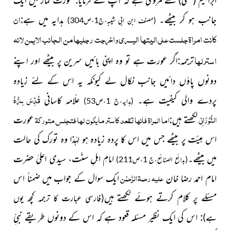
ان
جانب ہو کر بیٹھے۔
ہدایہ میں ہے:
(مصنف ابن ابی شیبہ،ج1،ص304)
كانت امراة جلست على اليتها اليسرى واخرجت رجليها من الجانب الايمن لانه
استر لها
ترجمہ:اگر عورت ہے تو وہ اپنی بائیں سرین پر بیٹھے اور اپنے
دونوں پاؤں دائیں جانب نکال لے کیونکہ یہ اس کے لئے زیادہ
قُدِّسَ سِرُّہُ
پردے والی کیفیت ہے۔
علّامہ کاسانی
(ہدایہ،ج 1،ص53)
النُّوْرَانِی
اما المراة فانها تقعد كاستر ما يكون لها فتجلس متوركة
لکھتے ہیں:
عورت
اس ہیئت پر بیٹھے جس میں اس کا پردہ زیادہ ہو لہٰذا وہ تورک کی حالت
میں بیٹھے۔
امامِ اہلِ سنّت، سیدی اعلیٰ حضرت
(بدائع الصنائع،ج 1،ص211)
علیہ رحمۃ الرَّحمٰن
امام احمد رضا خان
ایک سوال کے جواب میں ضمناً اس
مسئلے پر کلام کرتے ہوئے لکھتے ہیں
(فارسی عبارت کا ترجمہ کچھ یوں
:
اس کی ایک نظیر مسئلہ قعود ہے کہ اس کے دونوں طریقے نبیِّ
ہے
)