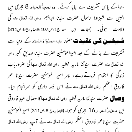
ذوالحجۃُ الحرام
عنہا
کے پاس تشریف لے جایا کرتے۔
8 ہجری میں
رضی اللہ تعالٰی عنہ
انہیں سے شہزادۂ رسول حضرت سیّدنا ابراہیم
کی
ولادت ہوئی۔
(طبقات ابن سعد،ج1،ص107،الاصابہ،ج8،ص311)
علیہ الصلٰوۃ وَ السَّلام
شیخین کی عقیدت
حضور
کے دنیا سے
رضی
تشریف لے جانے کے بعد امیرُالمؤمنین حضرت سیّدنا صدیقِ اکبر
اللہ تعالٰی عنہ
رضی اللہ تعالٰی عنہا
حضرت سیّدتنا ماریہ قبطیہ
کی ضروریاتِ
زندگی کا اہتمام فرماتےرہے، پھر امیر المؤمنین حضرت سیّدنا عمر
رضی اللہ تعالٰی عنہ
فاروقِ اعظم
نے اس ذمہ داری کو سرانجام دیا۔
رضی اللہ تعالٰی عنہا
وصال
حضرت سیّدتنا ماریہ قبطیہ
کا وصال عہدِ فاروقی
محرّم ُالحرام
میں
16 ہجری کو ہوا۔
امیرُ المؤمنین
(الاصابہ،ج 8،ص311)
رضی اللہ تعالٰی عنہ
رضی اللہ تعالٰی
حضرت سیّدناعمر فاروقِ اعظم
نے آپ