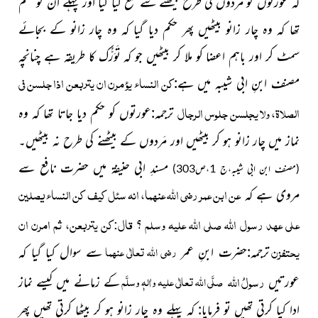
کہ عورتوں کو مَردوں کی طرح بیٹھنے سے منع کیا گیا اور پہلے ان کو حکم
تھا کہ وہ چار زانو بیٹھیں پھر حکم دیا گیا کہ وہ چار زانو کے بجائے
سمٹ کر اور باہم اعضا کو ملا کر بیٹھیں جو کہ تَوَرُّک کا طریقہ ہے چنانچہ
كن النساء يؤمرن ان يتربعن اذا جلسن في
مصنف ابنِ ابی شیبہ میں ہے:
الصلاة، ولا يجلسن جلوس الرجال
ترجمہ:عورتوں کو حکم دیا جاتا تھا کہ وہ
نماز میں چار زانو ہو کر بیٹھیں اور مَردوں کے بیٹھنے کی طرح نہ بیٹھیں۔
مسندِ ابی حنیفۃ میں حضرت نافع سے
(مصنف ابن ابی شیبہ،ج 1،ص303)
عن ابن عمر رضي الله عنهما، انه سئل كيف كن النساء يصلين
مروی ہے کہ
على عهد رسول الله
صلى الله عليه وسلم
قال:كن يتربعن، ثم امرن ان
؟
يحتفزن
رضی اللہ تعالٰی عنہما
ترجمہ:حضرت ابنِ عمر
سے سوال کیا گیا کہ
رسولُ
اللہ
صلَّی اللہ تعالٰی علیہ واٰلہٖ وسلَّم
عورتیں
کے زمانے میں کیسے نماز
ادا کیا
کرتی تھیں تو فرمایا: کہ پہلے وہ چار زانو ہو کر بیٹھا کرتی تھیں پھر