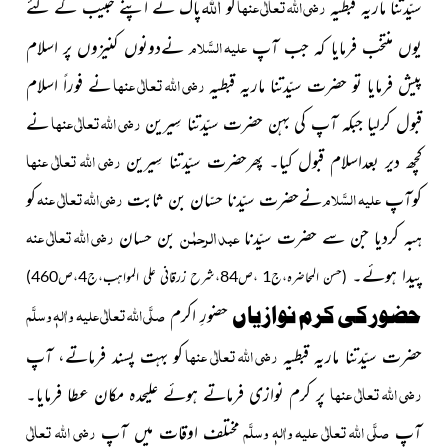
اللہ
رضی اللہ تعالٰی عنہا
سیّدتنا ماریہ قبطیہ
کو
پاک نے اپنے حبیب کے لئے
علیہ السَّلام
یوں منتخب فرمایا کہ جب آپ
نےدونوں کنیزوں پر اسلام
رضی اللہ تعالٰی عنہا
پیش فرمایا تو حضرت سیّدتنا ماریہ قبطیہ
نے فوراً اسلام
رضی اللہ تعالٰی عنہا
قبول کرلیا جبکہ آپ کی بہن حضرت سیّدتنا سِیرین
نے
رضی اللہ تعالٰی عنہا
کچھ دیر بعداسلام قبول کیا۔ پھرحضرت سیّدتنا سِیرین
علیہ السَّلام
رضی اللہ تعالٰی عنہ
کوآپ
نےحضرت سیّدنا حسّان بن ثابت
کو
عبد الرحمٰن
رضی اللہ تعالٰی عنہ
ہبہ کردیا جن سے حضرت سیّدنا
بن حسان
پیدا ہوئے۔
(حسن المحاضرہ،ج1 ،ص84،شرح زرقانی علی المواہب،ج4،ص460)
صلَّی اللہ تعالٰی علیہ واٰلہٖ وسلَّم
حضور کی کرم نوازیاں
حضورِ اکرم
رضی اللہ تعالٰی عنہا
حضرت سیّدتنا ماریہ قبطیہ
کو بہت پسند فرماتے، آپ
رضی اللہ تعالٰی عنہا
پر کرم نوازی فرماتے ہوئے علیحدہ مکان عطا فرمایا۔
صلَّی اللہ تعالٰی علیہ واٰلہٖ وسلَّم
رضی اللہ تعالٰی
آپ
مختلف اوقات میں آپ