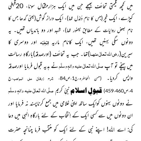
میں کچھ قیمتی تحائف بھیجے جن میں ایک ہزارمثقال سونا، 20قِبطی
کپڑے، ایک خچر
،
ایک دراز گوش
(جس کا نام دُلدُل تھا)
(یعنی گدھا جس کا
، شہد اور
دو باندیاں تھیں۔ یہ
نام بعض روایات کے مطابق یعفور تھا)
قِبْطِیّہ
دونوں سگی بہنیں تھیں، ایک کانام ماریہ
اور دوسری کا
رضی اللہ تعالٰی عنہما
سِیرین
(
)
تھا۔ جب یہ تحائف
(اورصدقہ)
بارگاہِ رسالت
صلَّی اللہ تعالٰی علیہ واٰلہٖ وسلَّم
میں پہنچے تو آپ
نے ہدیہ قبول فرمایا اورصدقہ
واپس کردیا۔
شرح زرقانی علی المواہب
(حسن المحاضرہ،ج1،ص84،
،ج
صلَّی اللہ تعالٰی علیہ واٰلہٖ وسلَّم
قبولِ اسلام
نبیِّ کریم
4،ص459،460)
نے دونوں بہنوں کوایک ساتھ اپنی غلامی میں جمع کرناپسند نہ فرمایا اور
ان دونوں میں سے کسی ایک کے اِنتخاب کے لئے بارگاہِ الٰہی میں دعا
اللہ
کی: اے
! اپنے نبی کے لئے ایک کو منتخب فرما چنانچہ حضرت