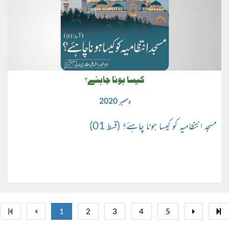
کیسا ہونا چاہئے؟
دسمبر 2020
مسجد انتظامیہ کو کیسا ہونا چاہئے؟ (قسط 01)
1
2
3
4
5