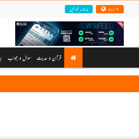
اردو
ماہنامہ خواتین
قرآن و حدیث
سوال و جواب
بز