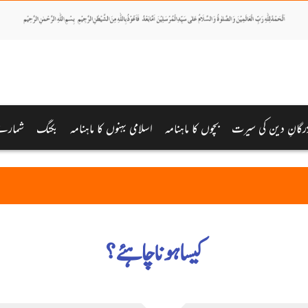
رگانِ دین کی سیرت
بچوں کا ماہنامہ
اسلامی بہنوں کا ماہنامہ
بکنگ
شمارے
کیسا ہونا چاہئے؟