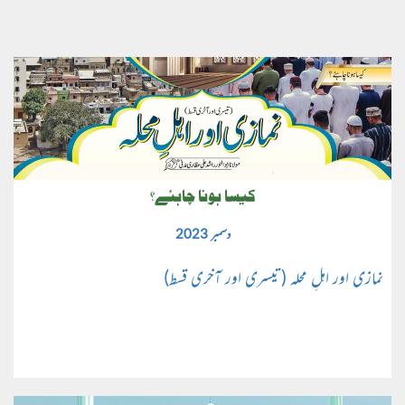
کیسا ہونا چاہئے؟
دسمبر 2023
نمازی اور اہلِ محلہ (تیسری اور آخری قسط)