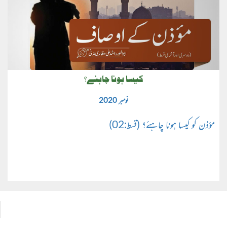
کیسا ہونا چاہئے؟
نومبر 2020
مؤذن کو کیسا ہونا چاہئے؟ (قسط:02)