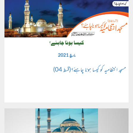
کیسا ہونا چاہئے؟
مارچ 2021
مسجد انتظامیہ کو کیسا ہونا چاہئے؟(قسط 04)