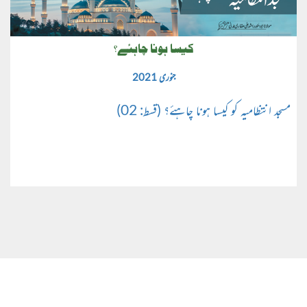
کیسا ہونا چاہئے؟
جنوری 2021
مسجد انتظامیہ کو کیسا ہونا چاہئے؟ (قسط: 02)