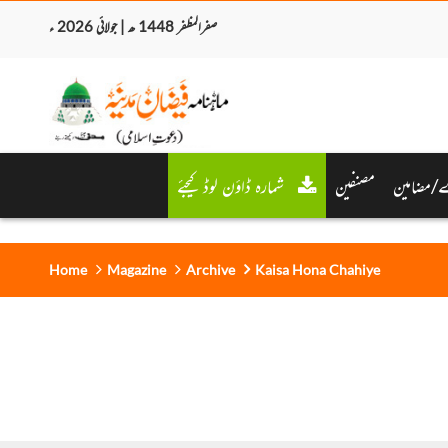
صفرالمظفر 1448 ھ | جولائی 2026 ء
/مضامین
مصنفین
شمارہ ڈاؤن لوڈ کیجئے
Home
Magazine
Archive
Kaisa Hona Chahiye