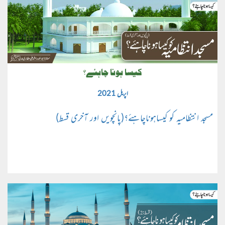
کیسا ہونا چاہئے؟
اپریل 2021
مسجد انتظامیہ کو کیساہوناچاہئے؟(پانچویں اور آخری قسط)