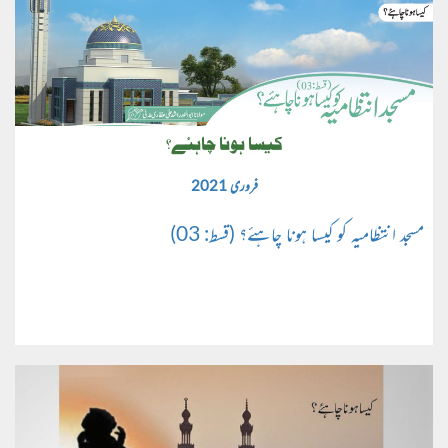
کیسا ہونا چاہئے؟
فروری 2021
مسجد انتظامیہ کو کیسا ہونا چاہئے؟ (قسط: 03)