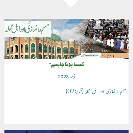
کیسا ہونا چاہئے؟
نومبر 2023
مسجد، نمازی اور اہلِ محلہ (قسط:02)