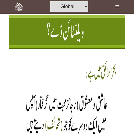
Home
Al-Quran
Books
Media
Madani Channel
Volunteer Portal
Rohani Ilaj
Donation
Blog
Magazine
Departments