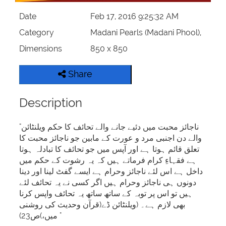
Date
Feb 17, 2016 9:25:32 AM
Category
Madani Pearls (Madani Phool),
Dimensions
850 x 850
Share
Description
"ناجائز محبت میں دئیے جانے والے تحائف کا حکم ویلنٹائن
والے دن اجنبی مرد و عورت کے مابین جو ناجائز محبت کا
تعلق قائم ہوتا ہے اور آپس میں جو تحائف کا تبادلہ ہوتا
ہے فقہاءِ کرام فرماتے ہیں کہ یہ رشوت کے حکم میں
داخل ہے اس لئے ناجائز وحرام ہے ایسے گفٹ لینا اور دینا
دونوں ہی ناجائز وحرام ہیں اگر کسی نے یہ تحائف لئے
ہیں تو اس پر توبہ کے ساتھ ساتھ یہ تحائف واپس کرنا
بھی لازم ہے۔ (ویلنٹائن ڈے(قرآن وحدیث کی روشنی
میں،)ص23) "