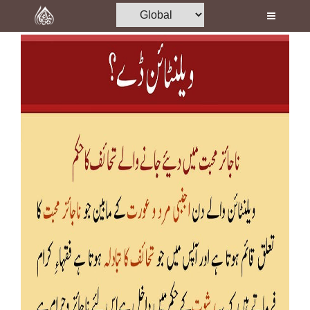
Home
Al-Quran
Books
Media
Madani Channel
Volunteer Portal
Rohani Ilaj
Donation
Blog
Magazine
Departments