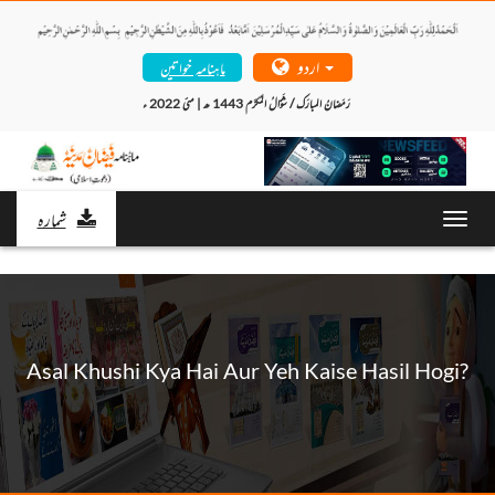
اردو
ماہنامہ خواتین
رَمَضانُ المبارَک / شَوَّالُ المُکرَّم 1443 ھ | مئی 2022 ء 
شمارہ
Toggl
navig
Asal Khushi Kya Hai Aur Yeh Kaise Hasil Hogi?