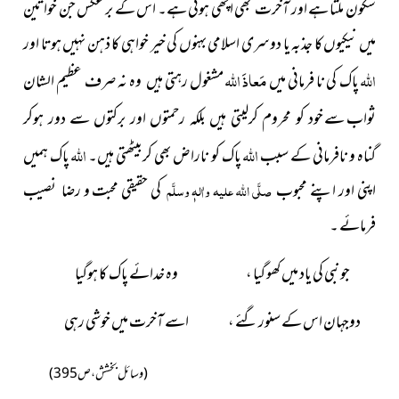
سکون ملتا ہے اور آخرت بھی اچھی ہوتی ہے۔ اس کے بر عکس جن خواتین
میں نیکیوں کا جذبہ یا دوسری اسلامی بہنوں کی خیر خواہی کا ذہن نہیں ہوتا اور
اللہ
مَعاذَ اللہ
پاک کی نا فرمانی میں
مشغول رہتی ہیں وہ نہ صرف عظیم الشان
ثواب سے
خود کو محروم کرلیتی ہیں بلکہ رحمتوں اور برکتوں سے دور ہوکر
اللہ
اللہ
گناہ و نافرمانی کے سبب
پاک
کو ناراض بھی کربیٹھتی ہیں۔
پاک ہمیں
اپنی اور اپنے محبوب
صلَّی اللہ علیہ واٰلہٖ وسلَّم
کی حقیقی محبت و رضا نصیب
فرمائے ۔
جو نبی کی یاد میں کھو گیا ، وہ خدائے پاک کا ہوگیا
دوجہان اس کے سنور گئے ، اسے آخرت میں خوشی رہی
(وسائل بخشش ، ص395)