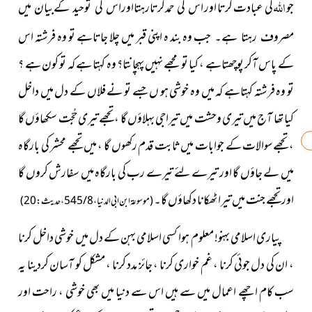
اللہ
جو
کی عبادت كرتا اور
اس کی حمدکرتارہتااوراس کی توحید کےبیان میں
جب وہ بند ہ اپنی قبر میں چلا جاتاہے تو وہ فرشتہ اس
مصروف رہتا ہے۔
کے پاس آکر پوچھتاہے ، کیا تو مجھے نہیں پہچانتا؟ وہ کہتا ہے کہ تو کون ہے ؟
تو وہ فرشتہ کہتاہے کہ میں وہ خوشی ہو ں جسے تو نے فلاں کے دل میں داخل
کیا تھا آج میں تیری وحشت میں تیراجی بہلاؤں گا ، تجھے تیری حُجّت سکھاؤں گا
، تجھےسوالات کے جوابات میں ثابت قدم رکھوں گا ، میں تجھے محشر کی بارگاہ
میں لے جاؤں گا اور تیرے لئے تیرے رب کی بارگاہ میں سفارش کروں گا
اور تجھے جنت میں تیرا ٹھکانا دکھاؤں گا۔
(موسوعۃ ابن ابی الدنیا ، 8 / 545 ، حدیث : 20)
پیاری اسلامی بہنو! معلوم ہوا کسی اسلامی بہن کے دل میں خوشی داخل کرنا
، ان کی دل جوئی کرنا ، غم خواری کرنا ، جائز مدد کرنا ، مشکل کو آسان کردینا یہ
سب کام اچھے اعمال میں سے ہیں اس سے دنیا میں بھی خوشی ، راحت اور