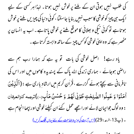
کی طلب نہیں ہوتی ان کے ملنے پر خوش نہیں ہوتا۔ لہٰذا ہر کسی کے لیے
ایک ہی چیز کو خوشی کا سبب نہیں بنایا جاسکتا ، کوئی دنیا کی چیزیں ملنے پر خوش
ہوتاہے تو کوئی نیکی و بھلائی کا موقع ملنے پر خوشی پاتاہے۔ اب یہ انسان پر
منحصر ہے کہ وہ اپنی خوشی کو کس چیز کے ساتھ وابستہ کرتا ہے۔
یاد رہے! اصل خوشی کی بات تو یہ ہے کہ ہمارا رب ہم سے
اللہ
ہوجائے ، ہماری زندگی
پاک کے پسندیدہ کاموں میں اور اس کی
راضی
اَلَّذِیْنَ
نافرمانی سے بچتے ہوئے گزرے ، قُراٰنِ کریم میں ارشاد ِباری ہے :
(
اٰمَنُوْا وَ عَمِلُوا الصّٰلِحٰتِ طُوْبٰى لَهُمْ وَ حُسْنُ مَاٰبٍ(
۲۹)
ترجمہ کنزالعرفان
)
: وہ لوگ جو ایمان لائے اور اچھے عمل کئے ان کیلئے خوشی اور اچھا انجام ہے
۔
(پ13 ، الرعد : 29)
(اس آیت کی مزید وضاحت کے لئے یہاں کلک کریں)