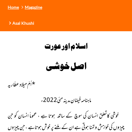
Home
Magazine
Asal Khushi
اسلام اور عورت
اصل خوشی
*
اُمِّ میلاد عطّاریہ
ماہنامہ فیضانِ مدینہ مئی2022ء
خوشی کاتعلق انسان کی سوچ کے ساتھ ہوتا ہے ، عموماً انسان کو جن
چیزوں کی خواہش و تمنا ہوتی ہے ان کے ملنے پر خوش ہوتاہے ، جن چیزوں