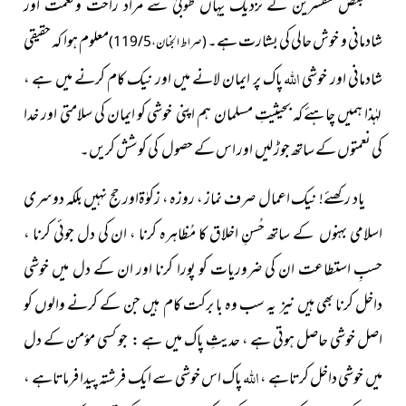
بعض مفسرین کے نزدیک یہاں طوبیٰ سے مراد راحت ونعمت اور
شادمانی و خوش حالی کی بشارت ہے۔
معلوم ہوا کہ حقیقی
(صراط الجنان ، 5 / 119)
اللہ
شادمانی اور خوشی
پاک پر ایمان لانے میں اور نیک کام کرنے میں ہے ،
لہٰذا ہمیں چاہئے کہ بحیثیتِ مسلمان ہم اپنی خوشی کو ایمان کی سلامتی اور خدا
کی نعمتوں کے ساتھ جوڑ لیں اور اس کے حصول کی کوشش کریں۔
یاد رکھئے! نیک اعمال صرف نماز ، روزہ ، زکوٰۃاور حج نہیں بلکہ دوسری
اسلامی بہنوں کے ساتھ حُسنِ اخلاق کا مُظاہرہ کرنا ، ان کی دل جوئی کرنا ،
حسبِ استطاعت ان کی ضروریات کو پورا کرنا اور ان کے دل میں خوشی
داخل کرنا بھی ہیں نیز یہ سب وہ با برکت کام ہیں جن کے کرنے والوں کو
اصل خوشی حاصل ہوتی ہے ، حدیثِ پاک میں ہے : جو کسی مؤمن کے دل
اللہ
میں خوشی داخل کرتاہے ،
پاک اس خوشی سے ایک فرشتہ پیدا فرماتاہے ،