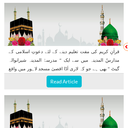
قراٰنِ کریم کی مفت تعلیم دینے کے لئے دعوتِ اسلامی کے
مدارسُ المدینہ میں سے ایک “ مدرسۃُ المدینہ شیرانوالہ
گیٹ “ بھی ہے جو کہ لاری اَڈا اقصیٰ مسجد لاہور میں واقع
ہے ۔
Read Article