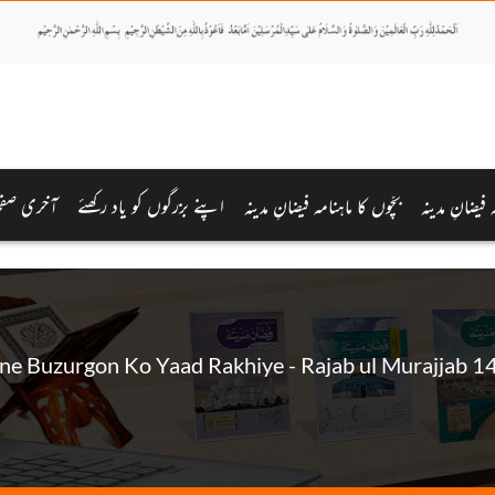
 فیضانِ مدینہ
بچّوں کا ماہنامہ فیضانِ مدینہ
اپنے بزرگوں کو یاد رکھئے
آخری صفح
ne Buzurgon Ko Yaad Rakhiye - Rajab ul Murajjab 1