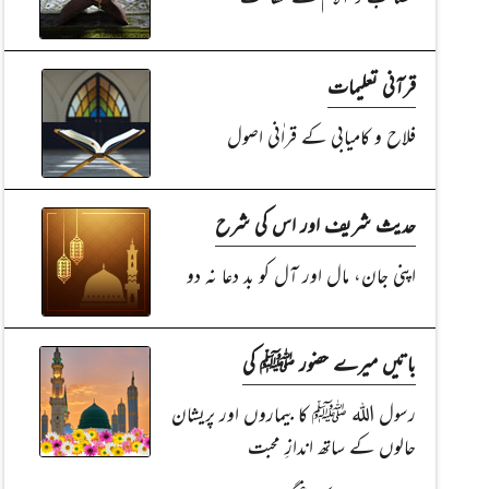
قرآنی تعلیمات
فلاح و کامیابی کے قراٰنی اصول
حدیث شریف اور اس کی شرح
اپنی جان، مال اور آل کو بد دعا نہ دو
باتیں میرے حضور ﷺ کی
رسول اللہ ﷺ کا بیماروں اور پریشان
حالوں کے ساتھ اندازِ محبت