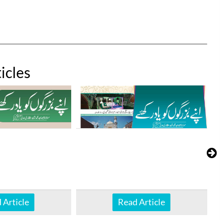
icles
 Article
Read Article