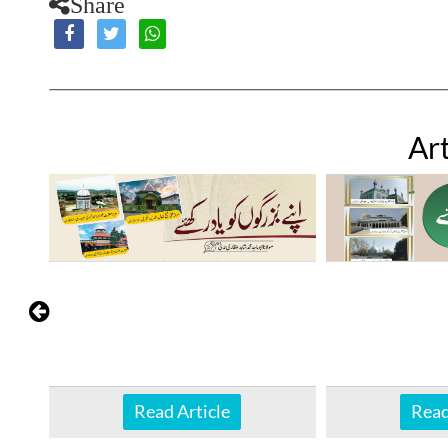
Share
Art
Read Article
Read