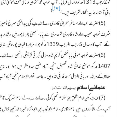
27رجب1313ھ کو وصال فرمایا۔ آپ خواجہ محمد عثمان دامانی آف موسی
[iv]
)
(
بانیِ آستانہ عالیہ بگھار شریف ہیں۔
اللہ
(5)
حضرت عبد
مسافر صحرائی قادری
رحمۃُ اللہِ علیہ
کی
پیدائش سرخ ڈھیری ض
اللہ
شرف خواجہ حبیب
شاہ قادری شطاری سے پایا، ممبئی پھر لاہور میں رشد و
ہد
تھے، آپ کا وصال 5 رجب المرجب 1339ھ کو ہوا، مزار باغبان پورہ قبرستان میں ہے۔
(6)
حضرت خواجہ صوفی بابا فضل کریم شاہ مزملی گجراتی
رحمۃُ اللہِ ع
قریشی ہاشمی
1407ھ کو موضع فدائی شاہ
تحصیل منچن آباد ضلع بہاولنگر میں ہوا اور یہ
حفاظ کے مرشد اور بانی المزملی مسجد فدائی شاہ ہیں۔ جامعہ انوار الاسلام منچن آبا
رحمہم اللہ السَّلام
علمائے اسلام
:
(7)محدّثِ کبیر امام طلق بن غنّام نخعی کوفی
رحمۃُ اللہِ علیہ
نے امام شریک قاضی،
امام بخاری، امام ابوشیبہ بن ابوبکر وغیرہ محدثین شامل ہیں، آپ
آپ کے شاگردوں میں