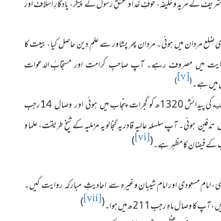
ٰ زئی شریف کے مرید و خلیفہ، خوفِ خدا و عشقِ رسول کے پیکر، یادگارِ اسلاف اور
لع مردان میں ہوئی۔ مردان پھر پشاور سے علمِ دین حاصل کیا، بیعت کا
الدعوات
ایت میں مصروف رہے۔ آپ صاحبِ کرامت اور مستجابُ
[v]
)
(
لیہ
کی پیدائش 1320ھ کو گجرات پنجاب
میں ہوئی اور وصال 14رجب
آپ سلسلہ عالیہ قادریہ گنجالویہ مزملیہ کے شیخِ طریقت، علما و
یں تدفین ہوئی۔
[vi]
)
(
د آپ کے فیضان کا مظہر ہے۔
 امام مسعودی اور امام شیبان وغیرہ
سے احادیثِ مبارکہ روایت کیں۔
[vii]
)
(
 کا وصال ماہِ رجب211ھ میں ہوا
۔