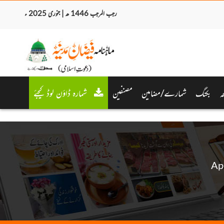
رجب المرجب 1446 ھ | جنوری 2025 ء
ہ
بکنگ
شمارے/مضامین
مصنفین
شمارہ ڈاؤن لوڈ کیجئے
Ap