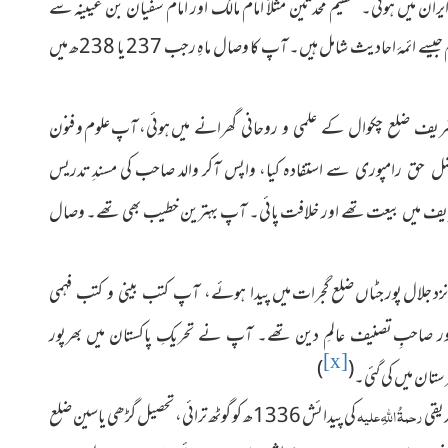
یران میں ہوئی۔ عظیم محدثین مثلاً امام مالک اور امام سفیان بن عیینہ سے
روایت حدیث کی، آپ سے روایت کرنے والوں میں امام بخاری اور امام مسلم جیسے ائمۂ احادیث شامل ہیں۔ آپ کا وصال ماہِ رجب 237 یا 238ھ میں
میں ہوئی، آپ علوم و فنون
استفادہ کیا، واپس آکر والد صاحب کی مسندِ تدریس
 فضل حق رامپوری سے
یف میں بیعت تھے اور خلافت پائی۔ آپ بہترین خطیب بھی تھے۔ وصال
 نزد جلال پور جٹاں ضلع گجرات میں
پیدا ہوئے، آپ کتب بینی و کتب فہمی
ور صاحبِ
تصنیف عالمِ دین تھے۔ آپ نے تحریکِ پاکستان میں بھرپور
[x]
)
(
تان میں کی گئی۔
رحمۃُ اللہِ علیہ
کی پیدائش 1336ھ کو گوٹھ ترائی، تحصیل گڑھی یاسین ضلع