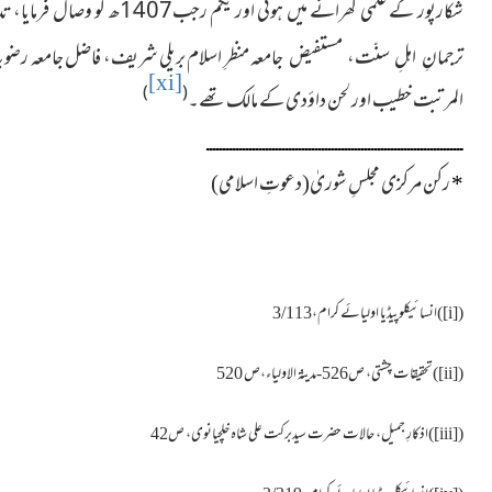
شکارپور کے علمی گھرانے میں ہوئی اور یکم رجب1407ھ کو وصال فرمایا، تدفین درگارہ مخدوم محمدعثمان قریشی لاڑکانہ میں
منظرِ اسلام بریلی شریف، فاضل جامعہ رضویہ م
ترجمانِ اہلِ سنّت، مستفیض جامعہ
[xi]
)
(
المرتبت خطیب اور لحن داؤدی کے مالک تھے۔
ــــــــــــــــــــــــــــــــــــــــــــــــــــــــــــــــــــــــــــــ
*
رکن مرکزی مجلسِ شوریٰ(دعوتِ اسلامی)
(
[i]
)انسائیکلوپیڈیا اولیائے کرام،3/113
(
[ii]
)تحقیقات چشتی، ص526-مدینۃ الاولیاء،ص 520
(
[iii]
)اذکارِ جمیل، حالات حضرت سیدبرکت علی شاہ خلچیانوی، ص42