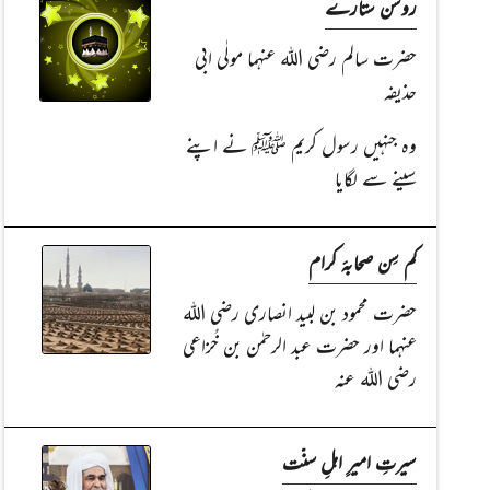
روشن ستارے
حضرت سالم رضی اللہ عنہما مولٰی ابی
حذیفہ
وہ جنہیں رسول کریم ﷺ نے اپنے
سینے سے لگایا
کم سِن صحابۂ کرام
حضرت محمود بن لبید انصاری رضی اللہ
عنہما اور حضرت عبد الرحمٰن بن خُزاعی
رضی اللہ عنہ
سیرتِ امیرِ اہلِ سنّت