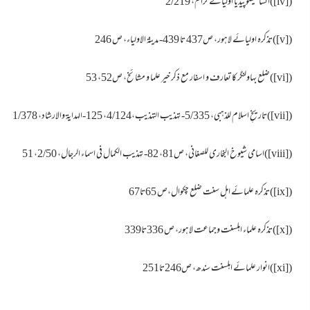
(
[iv]
)انسائیکلوپیڈیا اولیائے کرام، 2/219
(
[v]
)تذکرہ اولیائے لاہور، ص437 تا 439- مدینۃ الاولیاء، ص 246
(
[vi]
)ضلع بہاولنگر کا تعارف و اسفار مع ذکر خیر علما و مشائخ، ص52، 53
(
[vii]
)تاریخِ اسلام للذہبی، 5/335- تہذیب التہذیب،4/124، 125-الہدایۃ والارشاد، 1/378
(
[viii]
)اسامی شیوخ البخاری للصغانی، ص81، 82- تہذیب الکمال فی اسماء الرجال، 2/50، 51
(
[ix]
)تذکرہ علمائے اہل سنت ضلع چکوال،ص 65تا67
(
[x]
)تذکرہ علماء اہلسنت وجماعت لاہور، ص 336تا339
(
[xi]
)انوار علمائے اہلسنت سندھ، ص246تا251