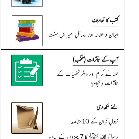
کتب کا تعارف
ایمان و عقائد اور رسائلِ امیرِ اہلِ سنّت
آپ کے تأثرات (منتخب)
علمائے کرام اور دیگر شخصیات کے
تأثرات و تجاویز
نئے لکھاری
نزولِ قراٰن کے 10مقاصد
Read Article
Read Article
رسولُ اللہ ﷺ کا 7 چیزوں کے بیان