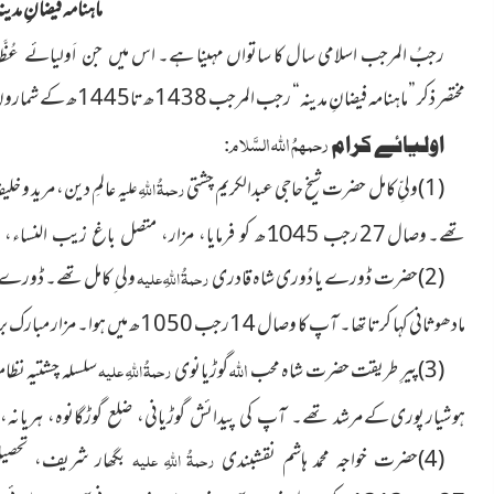
ماہنامہ فیضانِ مدینہ ج
رجبُ المرجب اسلامی سال کا ساتواں مہینا ہے۔ اس
میں جن اَولیائے عُظّ
مختصر ذکر ”ماہنامہ فیضانِ مدینہ“ رجب المرجب 1438ھ تا1445ھ کے شماروں میں کیا جاچکا ہے، مزید11کا تعارُف ملاحَظہ فرمائیے:
رحمہمُ اللہ السَّلام
اولیائے کرام
:
(1)ولیِّ کامل حضرت شیخ حاجی عبدالکریم چشتی
رحمۃُ اللہِ
عالمِ دین، مرید و خلی
علیہ
تھے۔ وصال 27
رجب 1045ھ کو فرمایا، مزار، متصل باغ زیب النساء، نواں
(2)
حضرت ڈورے یا دُوری شاہ قادری
رحمۃُ اللہِ علیہ
ولی ِ کامل تھے۔ ڈورے ش
مادھوثانی کہا کرتا تھا۔ آپ کا وصال 14رجب 1050ھ میں ہوا۔ مزار مبارک
بر
اللہ
(3)پیرِ طریقت حضرت شاہ محب
گوڑیانوی
رحمۃُ اللہِ
علیہ
سلسلہ چشتیہ نظام
ہوشیار پوری کے
مرشد تھے۔ آپ کی پیدائش گوڑیانی، ضلع گوڑگانوہ، ہریانہ،
(4)حضرت خواجہ محمد ہاشم نقشبندی
رحمۃُ اللہِ علیہ
بگھار شریف، تحصیل ک