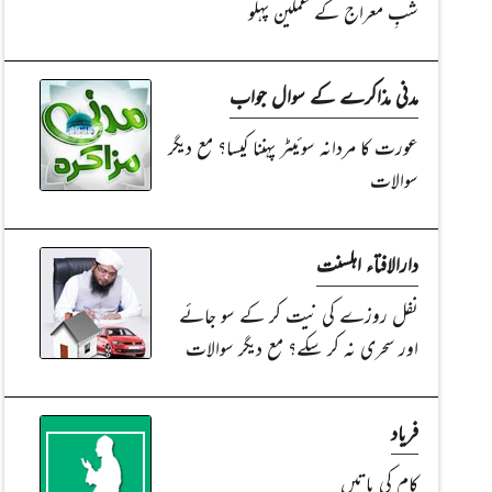
شبِ معراج کے غمگین پہلو
مدنی مذاکرے کے سوال جواب
عورت کا مردانہ سوئیٹر پہننا کیسا؟ مع دیگر
سوالات
دارالافتاء اہلسنت
نفل روزے کی نیت کر کے سو جائے
اور سحری نہ کر سکے؟ مع دیگر سوالات
فریاد
کام کی باتیں