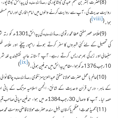
(8)حضرت بِشر بن حکم عبدی نیشاپوری
رحمۃُ اللہِ علیہ
کی پیدائش نیشاپور، ا
[viii]
)
(
ہوا
۔
(9)علّامۂ عصر مفتی عطا محمد رتوی
رحمۃُ اللہِ علیہ
کی پیدائش
1301ھ کو رتہ شریف ضلع چکوال کے علمی و روحانی گھرانے
کی تحصیل کے لئے کئی شہروں کا
سفر کرتے ہوئے رامپور پہنچے اور علّامہ
سنبھالی
للہ شر
اور زندگی بھرتدریس کرتے رہے، آپ آستانہ عالیہ نقشبندیہ
[ix]
)
(
10رجب1376ھ کو ہوا، مقام پیدائش میں تدفین ہوئی۔
(10)عالمِ باعمل حضرت مولانا مفتى عبدالعزىز مزنگوى
رحمۃُ اللہِ علیہ
چانگانوالی
کے ماہر، درسِ قراٰن و
حدیث کے شائق، انجمن اسلامیہ مزنگ کے بانی ا
میانی صاحب قبرس
حصہ لیا۔ آپ کا وصال 30رجب1384ھ میں ہوا، تدفین
(11)تلمیذِ محدثِ اعظم پاکستان بلبلِ سندھ حضرت مولانا قاضی دوست محمد صدیقی