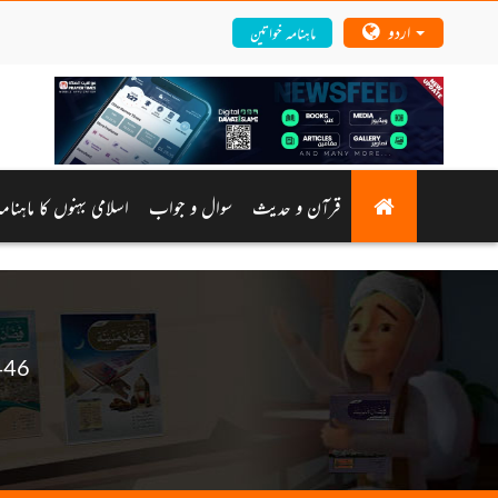
اردو
ماہنامہ خواتین
قرآن و حدیث
سوال و جواب
اسلامی بہنوں کا ماہنامہ
446