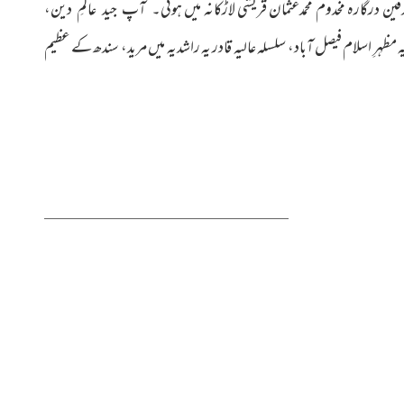
ہوئی۔ آپ جید عالمِ دین،
ظہرِ اسلام فیصل آباد، سلسلہ عالیہ قادر یہ راشدیہ میں مرید، سندھ کے عظیم