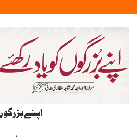
اپنےبزرگوں 