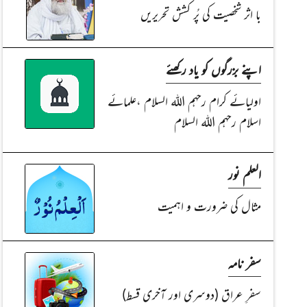
با اثر شخصیت کی پُر کشش تحریریں
اپنے بزرگوں کو یاد رکھئے
اولیائے کرام رحہم اللہ السلام ،علمائے
اسلام رحہم اللہ السلام
العلم نور
مثال کی ضرورت و اہمیت
سفر نامہ
سفرِ عراق (دوسری اور آخری قسط)