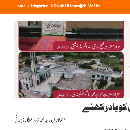
Home
Magazine
Rajab Ul Murajjab Me Urs
کو یادرکھئے
*
مولانا ابو ماجد محمد شاہد عطّاری مدنی