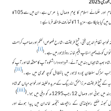
نوری 2025
ہے، ان میں سے105کا
َام اور عُلَمائے اسلام کا یومِ وصال یا عرس
فہ خواجہ نظامُ الدین بلخی، شیخِ طریقت،
شارحِ فصوص الحکم اور صاحبِ کرامت
[i]
)
(
کوٹ چھپراسٹاپ یتیم خانہ روڈ لاہور میں ہے۔
اہ بعہد شاہجہاں
ہند میں آئے، شہزادہ داراشکوہ آپ کا معتقد تھا اور آپ کو
[ii]
)
(
لب سڑک سلطان پورہ لاہور میں بالمقابل کوچۂ محمدی میں ہے۔
اللہ
یہ کے شیخِ طریقت مرزا بخش
بیگ کے مرید و خلیفہ اور خواجہ میاں محمد شاہ
[iii]
)
(
۔
ہند میں ہوئی اور وصال 12رجب1295ھ کو دہلی میں ہوا
ہوٹہ ضلع راولپنڈی کے راجپوت جنجوعہ خاندان میں پیدا ہوئے اور