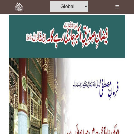
Home
Al-Quran
Books
Media
Madani Channel
Volunteer Portal
Rohani Ilaj
Donation
Blog
Magazine
Departments