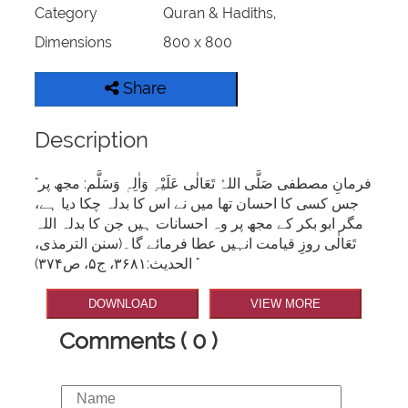
Category
Quran & Hadiths,
Dimensions
800 x 800
Share
Description
"فرمانِ مصطفی صَلَّی اللہُ تَعَالٰی عَلَیْہِ وَاٰلِہٖ وَسَلَّم: مجھ پر
جس کسی کا احسان تھا میں نے اس کا بدلہ چکا دیا ہے،
مگر ابو بکر کے مجھ پر وہ احسانات ہیں جن کا بدلہ اللہ
تَعَالٰی روزِ قیامت انہیں عطا فرمائے گا۔(سنن الترمذی،
الحدیث:۳۶۸۱، ج۵، ص۳۷۴) "
DOWNLOAD
VIEW MORE
Comments ( 0 )