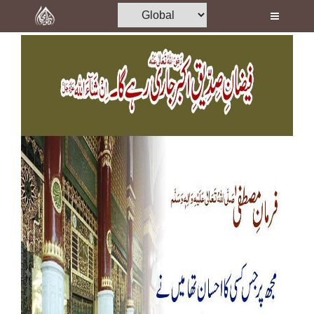
Home
Al-Quran
Books
Media
Madani Channel
Volunteer Portal
Rohani Ilaj
Donation
Blog
Magazine
Departments