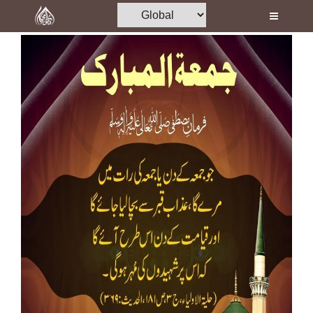
Home
Al-Quran
Books
Media
Madani Channel
Volunteer Portal
Rohani Ilaj
Donation
Blog
Magazine
Departments