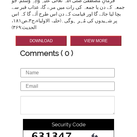
فرمانِ مصطَفیٰ صَلَّی اللہ تَعَالٰی عَلَیْہِ وَاٰلِہٖ وَسَلَّم: جو
جمعہ کے دن یا جمعہ کی رات ميں مرے گا، عذاب قبر سے
بچا لیا جائے گا اور قیامت کے دن اس طرح آئے گا کہ اس
پر شہیدوں کی مُہر ہوگی۔(حلیۃ الاولیاء،ج۳،ص۱۸۱،
الحدیث:۳۶۹)
DOWNLOAD
VIEW MORE
Comments ( 0 )
Security Code