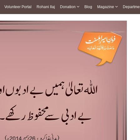
Volunteer Portal
Rohani Ilaj
Donation
Blog
Magazine
Departme