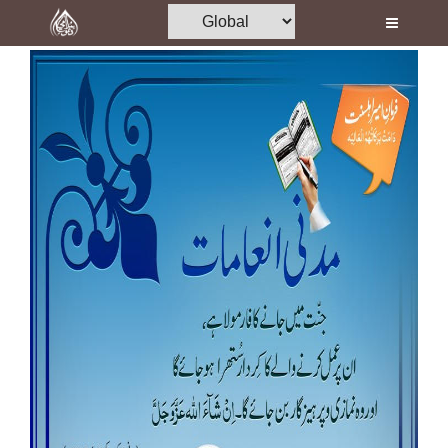
Home
Al-Quran
Books
Media
Madani Channel
Volunteer Portal
Rohani Ilaj
Donation
Blog
Magazine
Departments