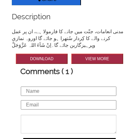
Description
مدنی انعامات، جنّت میں جانے کا فارمولا ہے، ان پر عمل
کرنے والے کا کِردار سُتھرا ہو جائے گا اوروہ نمازی
وپرہیزگاربن جائے گا۔اِنْ شَآءَ اللہ عَزَّوَجَلَّ
DOWNLOAD
VIEW MORE
Comments ( 1 )