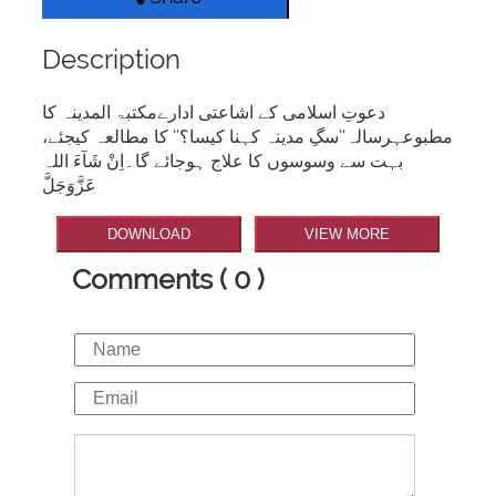
Description
دعوتِ اسلامی کے اشاعتی ادارےمکتبۃ المدینہ کا
مطبوعہرسالہ’’سگِ مدینہ کہنا کیسا؟‘‘ کا مطالعہ کیجئے،
بہت سے وسوسوں کا علاج ہوجائے گا۔اِنْ شَآءَ اللہ
عَزَّوَجَلَّ
DOWNLOAD
VIEW MORE
Comments ( 0 )