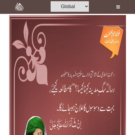
Home
Al-Quran
Books
Media
Madani Channel
Volunteer Portal
Rohani Ilaj
Donation
Blog
Magazine
Departments