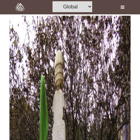
Home
Al-Quran
Books
Media
Madani Channel
Volunteer Portal
Rohani Ilaj
Donation
Blog
Magazine
Departments