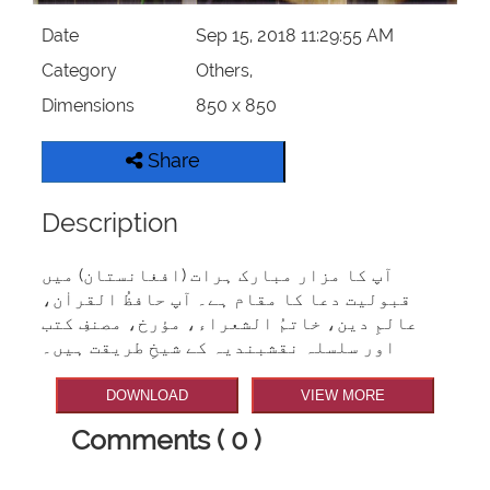
Date
Sep 15, 2018 11:29:55 AM
Category
Others,
Dimensions
850 x 850
Share
Description
آپ کا مزار مبارک ہرات (افغانستان) میں
قبولیت دعا کا مقام ہے۔ آپ حافظُ القراٰن،
عالمِ دین، خاتمُ الشعراء، مؤرخ، مصنفِ کتب
اور سلسلہ نقشبندیہ کے شیخِ طریقت ہیں۔
DOWNLOAD
VIEW MORE
Comments ( 0 )