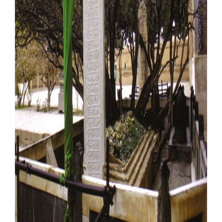
Our Websites
More