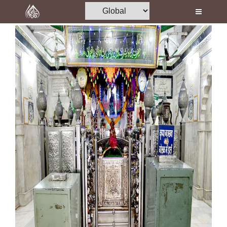
Home
Al-Quran
Books
Media
Madani Channel
Volunteer Portal
Rohani Ilaj
Donation
Blog
Magazine
Departments