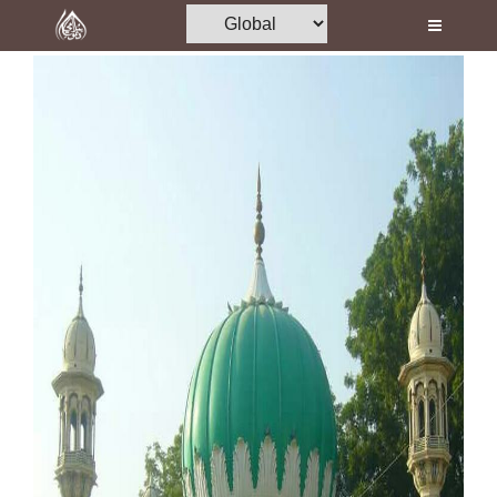
Home
Al-Quran
Books
Media
Madani Channel
Volunteer Portal
Rohani Ilaj
Donation
Blog
Magazine
Departments