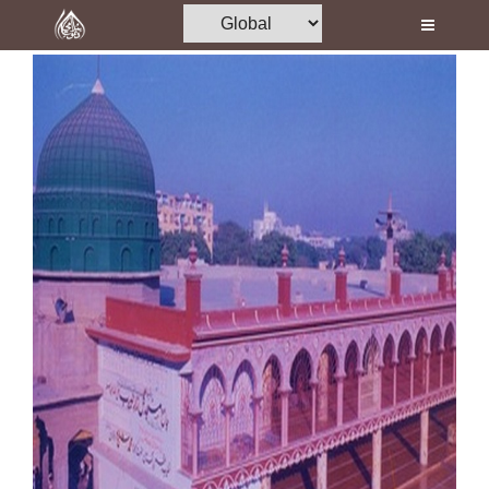
Home
Al-Quran
Books
Media
Madani Channel
Volunteer Portal
Rohani Ilaj
Donation
Blog
Magazine
Departments