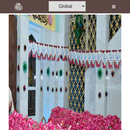
Home
Al-Quran
Books
Media
Madani Channel
Volunteer Portal
Rohani Ilaj
Donation
Blog
Magazine
Departments