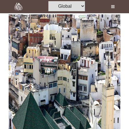
Home
Al-Quran
Books
Media
Madani Channel
Volunteer Portal
Rohani Ilaj
Donation
Blog
Magazine
Departments