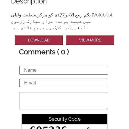
Description
یکم ربیع الآخر177ھ کو مرکزسلطنت ولیلی (Volubilis)
میں شہید ہوئے، مزار مبارک زَرْھون
المغرب(مراکش)میں مرجعِ خلائق ہے۔
DOWNLOAD
VIEW MORE
Comments ( 0 )
Security Code