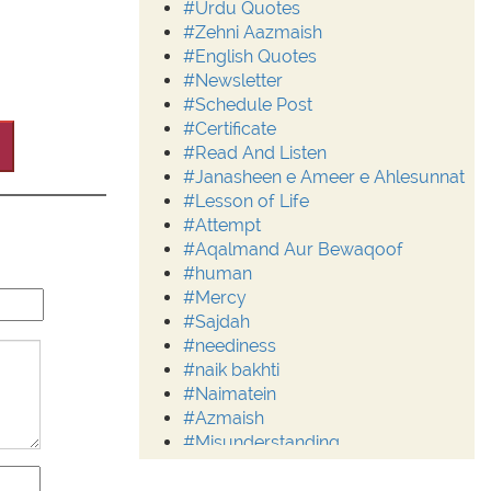
#Urdu Quotes
#Zehni Aazmaish
#English Quotes
#Newsletter
#Schedule Post
#Certificate
#Read And Listen
#Janasheen e Ameer e Ahlesunnat
#Lesson of Life
#Attempt
#Aqalmand Aur Bewaqoof
#human
#Mercy
#Sajdah
#neediness
#naik bakhti
#Naimatein
#Azmaish
#Misunderstanding
#Moderation
#Aalim