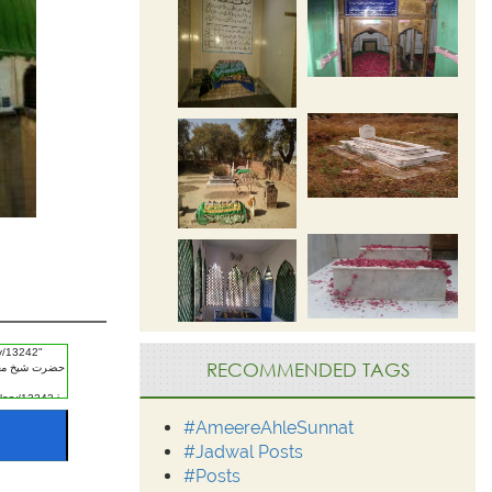
RECOMMENDED TAGS
#AmeereAhleSunnat
#Jadwal Posts
#Posts