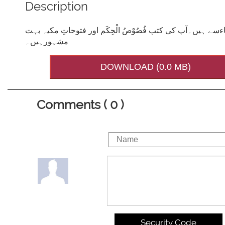
Description
ے ہیں۔آپ کی کتب فُصُوْصُ الْحِکَم اور فتوحاتِ مکیہ بہت
مشہورہیں۔
DOWNLOAD (0.0 MB)
Comments ( 0 )
Security Code