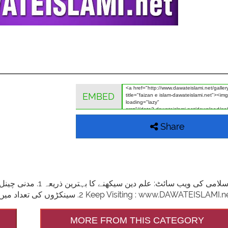
EMBED
Share
2. سینکڑوں کی تعداد میں مدنی پھول اور وال پیپرز ڈاؤن لوڈ اور شیئر کرنے کی سہولت Keep Visiting : www.DAWATEISLAM
MORE FROM THIS CATEGORY