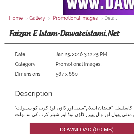
Home
Gallery
Promotional Images
Detail
Faizan E Islam-Dawateislami.net
Date
Jan 25, 2016 3:12:25 PM
Category
Promotional Images,
Dimensions
587 x 880
Description
"دعوتِ اسلامی کی ویب سائٹ: علم دین سیکھنے کا بہترین ذریعہ 1. مدنی چینل کاسلسلہ ’’فیضانِ اسلام‘‘سننے اور ڈاؤن لوڈ کرنے کو سہولت
DOWNLOAD (0.0 MB)