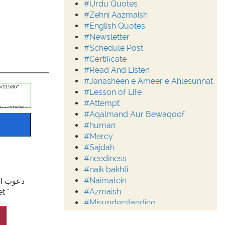
#Urdu Quotes
#Zehni Aazmaish
#English Quotes
#Newsletter
#Schedule Post
#Certificate
#Read And Listen
#Janasheen e Ameer e Ahlesunnat
#Lesson of Life
#Attempt
#Aqalmand Aur Bewaqoof
#human
#Mercy
#Sajdah
#neediness
#naik bakhti
#Naimatein
#Azmaish
I.net "
#Misunderstanding
#Moderation
#Aalim