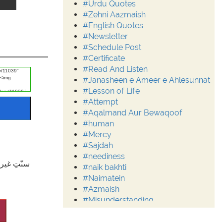
#Urdu Quotes
#Zehni Aazmaish
#English Quotes
#Newsletter
#Schedule Post
#Certificate
#Read And Listen
#Janasheen e Ameer e Ahlesunnat
#Lesson of Life
#Attempt
#Aqalmand Aur Bewaqoof
#human
#Mercy
#Sajdah
#neediness
#naik bakhti
#Naimatein
#Azmaish
#Misunderstanding
#Moderation
#Aalim