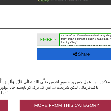
EMBED
Share
تاکیدفرمائی لیکن شریعت نے اس کے ترک کو ناپسند جاناہواور آپ صَلَّی 
(ماخوذازبہارشریعت ،حصہ۲،ص ۵وفتاوی فقیہ ملت، ج۱،ص۲۰۴) "
MORE FROM THIS CATEGORY