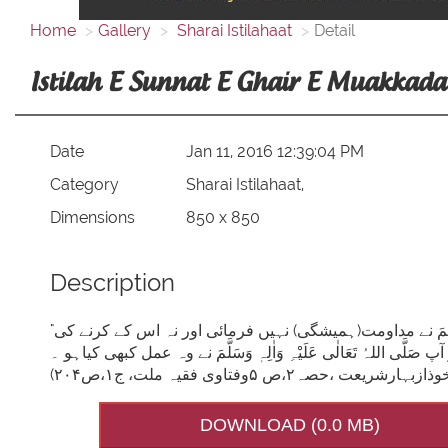
Home
Gallery
Sharai Istilahaat
Detail
Istilah E Sunnat E Ghair E Muakkada
Date
Jan 11, 2016 12:39:04 PM
Category
Sharai Istilahaat,
Dimensions
850 x 850
Description
"سنّتِ غیر مؤکدہ : وہ عمل جس پر حضورِ اقدس صَلَّی اللہُ تَعَالٰی عَلَیْہِ وَاٰلِہٖ وَسَلَّمَ نے مداومت(ہمیشگی) نہیں فرمائی اور نہ اس کے کرنے کی
اللہُ تَعَالٰی عَلَیْہِ وَاٰلِہٖ وَسَلَّمَ نے وہ عمل کبھی کیاہو ۔
DOWNLOAD (0.0 MB)