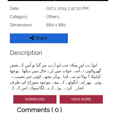
Date
Oct 1, 2015 2:42:30 PM
Category
Others,
Dimensions
880 x 880
Share
Description
ابولَہَب اور مِیلاد جب ابو لَہَب مر گیا تو اُس کے بعض
گھروالوں نے اُسے خواب میں بُرے حال میں دیکھا۔ پوچھا
:کیامِلا ؟ بولا:تم سے جُدا ہوکر مجھے کوئی خیر نصیب نہ
ہوئی ۔پھر اپنے انگوٹھے کے نیچے موجود سوراخ کی طرف
اشارہ کرتے ہوئے کہنے لگا:سوائے اس کے کہ
DOWNLOAD
VIEW MORE
Comments ( 0 )