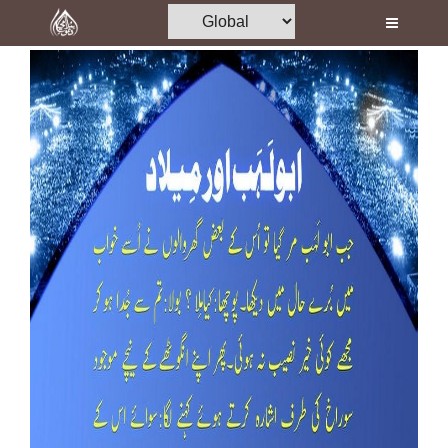
Home
Al-Quran
Books
Media
Madani Channel
Volunteer Portal
Rohani Ilaj
Donation
Blog
Magazine
Departments