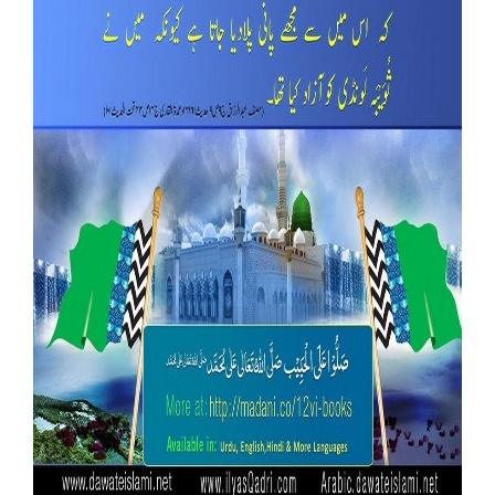
Our Websites
More