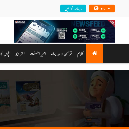
اردو
ماہنامہ خواتین
کلام
قرآن و حدیث
امیرِ اہلسنت
انٹرویو
بچّوں کا