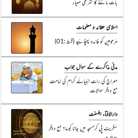
بات ماننے کا شرعی معیار
اسلامی عقائد و معلومات
مَرحومین کو فائدہ پہنچائیے (قسط :01)
مدنی مذاکرے کے سوال جواب
معراج کی رات انبیائے کرام کی اِمامت
مع دیگر سوالات
دارالافتاء اہلسنت
سگریٹ پی کرمسجد میں جانا کیسا؟ مع دیگر
سوالات