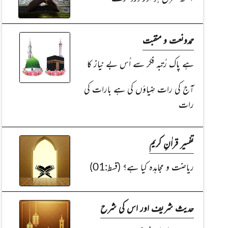
حمدونعت و منقبت
ہے پاک رُتبہ فکر سے اُس بے نیاز کا
آج کی رات ضِیاؤں کی ہے بارات کی
رات
تفسیر قراٰنِ کریم
ریاضت و مجاہدہ کیا ہے؟ (قسط:01)
حدیث شریف اور اس کی شرح