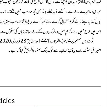
تو یہ ان کو جچتا ہے ، ان کا اس طرح کی بات کرنا کوئی معیوب نہی
قصیدہ ٔ غوثیہ ، ص264)
اَلحمدُ 
میری دعا تیرے ساتھ ہے ، “ مجھےتو یہ جملے بولنا بھی
کچھ مناسب نہیں لگتے
۔
اللہ
اللہ
اِنْ شَآءَ اللہ
یوں کہنا چاہئے کہ
کریم آسانی کرے ،
خیر کرے ،
سب بہتر ہوجائ
اللہ
اس میں حرج نہیں۔
کریم ہمیں دیگرگناہوں کےساتھ ساتھ زبان کی آفتوں سےب
نوٹ : یہ مضمون 4 رَجَبُ المُرجب 1441 ھ مطابق 28فروری 2020 ء کو عشا کی نماز کے بعد ہونے والے مدنی مذاکرے کی مدد سے تیار کرکے
امیرِ اہلِ سنّت
دامت بَرَکَاتُہمُ العالیہ
سے نوک پلک سَنورواکر پیش کیا گیا ہے۔
icles