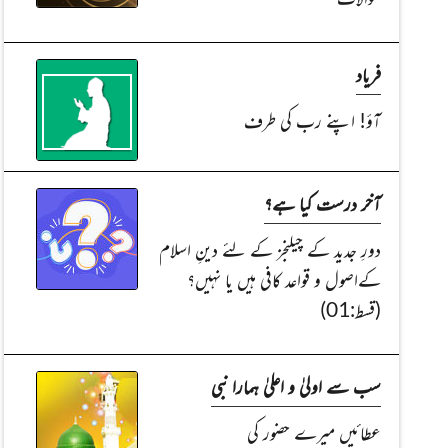
فریاد
آؤ! اپنے رب کی طرف
آخر درست کیا ہے؟
Read Article
Read Article
دورِ جدید کے چیلنجز کے لئے دینِ اسلام
کےاصول و قواعد کافی ہیں یا نہیں؟
(قسط:01)
سب سے اولیٰ و اعلیٰ ہمارا نبی
عطائیں میرے حضور کی