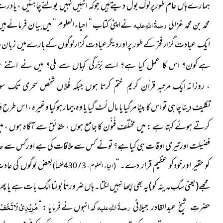
ہمارےہاں عام طورپرلوگ بول دیتےہیں جوکہ انہیں نہیں بولنےچاہئیں ، یادرہ
محمد بن محمد غزالی
رحمۃُ اللہِ علیہ
نےاپنی کتاب “ احیاء العلوم “ میں بیان فرمائےہیں
ایک عبادت گزار فخر کے طور پراوردیگرعبادت گزارلوگوں کےبارےمیں زبان 
ہے
کون؟ اس کا عمل کیا ہے؟ اسے بُزُرگی کہاں سے ملی؟ میں نے اتنے
، روزانہ
ایک مرتبہ قراٰنِ کریم ختم کرتا ہوں جبکہ فُلاں شخص سحری تک سوی
دینا چاہی تو اس کا بیٹا مرگیا یا مال لُٹ گیا یا وہ بیمار ہوگیا وغیرہ ، اس ط
تکلیف
کرتے ہوئے کہتا ہے : میں مختلف فُنُون کا جامع ہوں ، حقائق سے آگاہ ہوں ، میں
فضیلت اورتیری اوقات ہی کیا ہے؟ تونے کس سے ملاقات کی ہے اورکس سے حدی
کو حقیر اورخودکو عظیم قرار دے۔ ‘‘
بعض لوگوں کی عادت ہ
(احیاء العلوم ، 3 / 430ملخصاً)
مجھے
(یعنی سگِ مدینہ کو)
یہ بھی اچھا نہیں لگتا۔ ہاں ضرورتاً بولنا الگ بات ہے یا پھر 
مُرِیْدِیْ لَا تَخَفْ
رحمۃُ اللہِ علیہ
کہ انہوں نے فرمایا : “
حضرتِ شیخ عبدالقادر جیلانی