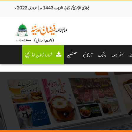
جُمادَی الاُخری ٰ/ رَجَبُ المُرَجب 1443 ھ | فروری 2022 ء
ئے
سفر نامہ
بکنگ
آرکائیو
مصنفین
شمارہ ڈاؤن لوڈ کیجئے