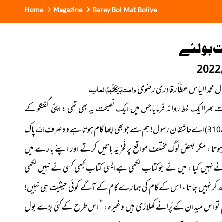
Home
Magazine
Barey Bol Mat Boliye
 بولئے
بلال محمد الیاس عطّاؔر قادری رضوی
دامت بَرَکَاتُہمُ العالیہ
ھراایک خط روانہ فرمایاجس میں ایک نصیحت یہ بھی تھی : اپنی گفتگو کے
اللہ
اےعاشقانِ رسول! ہم سے جوبھی اچھا کام ہوتا ہے وہ صرف
پاک
 ، مگر بعض لوگ مختلف مواقع پر فَخرِیَہ باتیں کرتے اور اپنے بارے میں
سی نےنہیں کیا ، میں نے جوکتاب لکھی ہےایسی کتاب کبھی کسی نےنہیں لکھی
ٹھ کر نہیں جاتا ، اس کےکام کی ہمارےکام کے آگے کوئی حیثیت ہی نہیں!
 تواس میدان کےپُرانےکھلاڑی ہیں وغیرہ ، ‘‘ اس طرح کےکئی بڑے بول