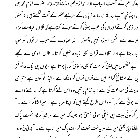
حُجّۃُ الاسلام
ےکہ تکبرکےمختلف اسباب اور انداز وغیرہ
حضرت امام محمد بن
 ، چنانچہ آپ
رحمۃُ اللہِ علیہ
زبان کےذریعے
تکبرکےتحت لکھتےہیں : ’’مثلاً
درازی کرتےاوران کی عیب جوئی کرتےہوئے کہتاہےکہ فلاں عبادت گزار
 عرصے سے نفل روزہ نہیں چھوڑا ، نہ عبادت کےسبب راتوں کو سویا
ا رہتا ہےاور تلاوت ِقراٰن بھی زیادہ نہیں کرتا۔ فلاں آدمی نے مجھے
رح دَبے لفظوں میں اپنی کرامت کا بھی دعوٰی کررہاہوتا ہے ، یوں ہی ایک عالِم فخر
 نے مشائِخِ کِرام میں سےفلاں فلاں کو دیکھا ہے ، لہٰذا تُو کون ہے؟ تیری
ث کی سماعت کی ہے؟ یہ تمام باتیں وہ اس لئے کرتا ہے کہ سامنے والے
وتی ہے کہ ’’ وہ اس طرح کہتے ہیں کہ اپنا مرید ہے ، میرا شاگر د ہے۔ “
اگر کوئی
بہت ہی پہنچی ہوئی ہستی ہو جیساکہ میرے مرشدِ کریم غوثِ پاک
اَللہُ
رَبِّیْ
اللہ
یعنی میرے مریدمَت خوف کر ،
پاک میرا رب ہے۔ “
( مدنی پنج سورہ ،