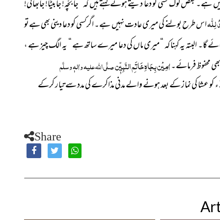
ں ہے۔ بعض لوگ کسی کو دعا دیتے ہوئےکہتے ہیں کہ “ جا بچّہ! جابیٹا! جابھائی!
لِلّٰہ
اس طرح بولنے کی میری عادت نہیں ہے۔ اگرکسی کو دعا دینی بھی ہےتو
ے گا۔ البتہ یہ کہنا کہ “ میری ماں کی دعا میرے ساتھ ہے “ یہ الگ چیز ہے ،
اٰمِیْن بِجَاہِ خَاتَمِ النَّبِیّٖن
ھی محفوظ فرمائے۔
صلَّی اللہ علیہ واٰلہٖ وسلَّم
Share
Art