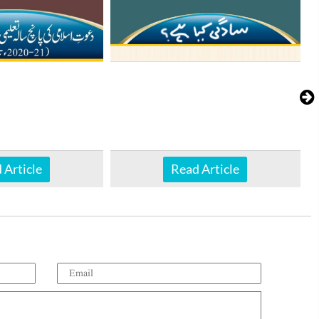
 Article
Read Article