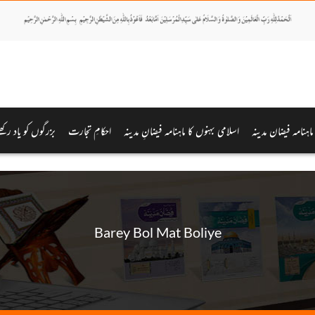
 ماہنامہ فیضان مدینہ
اسلامی بہنوں کا ماہنامہ فیضانِ مدینہ
احکامِ تجارت
بزرگوں کو یاد رکھ
Barey Bol Mat Boliye