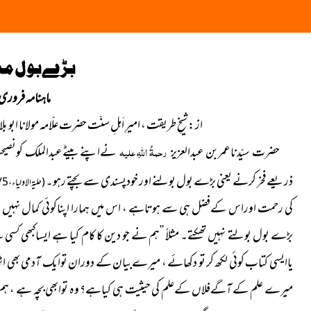
بڑےبول مت
ماہنامہ فروری2022
از : شیخِ طریقت ، امیرِ اَہلِ سنّت حضرت علّامہ مولانا ابو 
حضرت سیّدناعمربن عبدالعزیز
رحمۃُ اللہِ علیہ
نےاپنےبیٹےعبدالملک کونصیحت ب
ذریعے فخر کرنے یعنی بڑے بول بولنے اور خودپسندی سے بچتے رہو۔
(حلیۃ الاولیاء ، 5 / 310)
کی رحمت اوراس کےفضل ہی سے ہوتاہے ، اس میں ہمارا اپناکوئی کمال نہیں ہوتا
بڑے بول بولتے نہیں تھکتے۔ مثلاً ’’ہم نے جو دین کا کام کیا ہے ایساکبھی ک
یاایسی کتاب کوئی لکھ کر تو دکھائے ، میرےبیان کے دوران توایک آدمی بھی ا
میرے علم کے آگےفلاں کےعلم کی حیثیت ہی کیاہے؟ وہ توابھی بچہ ہے ، ہم