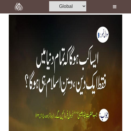
Home
Al-Quran
Books
Media
Madani Channel
Volunteer Portal
Rohani Ilaj
Donation
Blog
Magazine
Departments