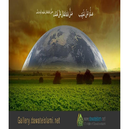
Our Websites
More