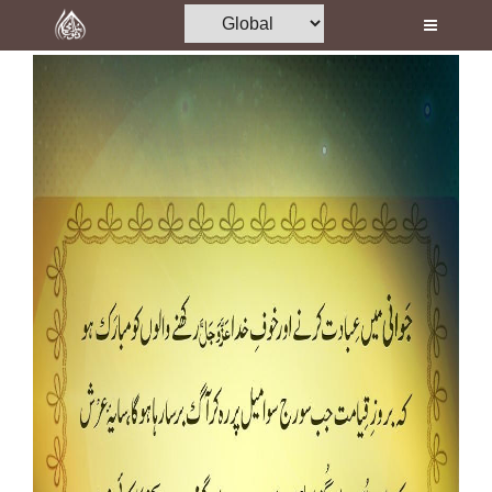
Home
Al-Quran
Books
Media
Madani Channel
Volunteer Portal
Rohani Ilaj
Donation
Blog
Magazine
Departments