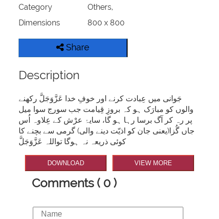
Category
Others,
Dimensions
800 x 800
Share
Description
جَوانی میں عِبادت کرنے اور خوفِ خدا عَزَّوَجَلَّ رکھنے
والوں کو مبارَک ہو کہ بروزِ قِیامت جب سورج سوا میل
پر رہ کر آگ برسا رہا ہو گا، سایۂ عرْش کے عِلاوہ اُس
جاں گُزا(یعنی جان کو اذیّت دینے والی) گرمی سے بچنے کا
کوئی ذریعہ نہ ہوگا تواللہ عَزَّوَجَلَّ
DOWNLOAD
VIEW MORE
Comments ( 0 )