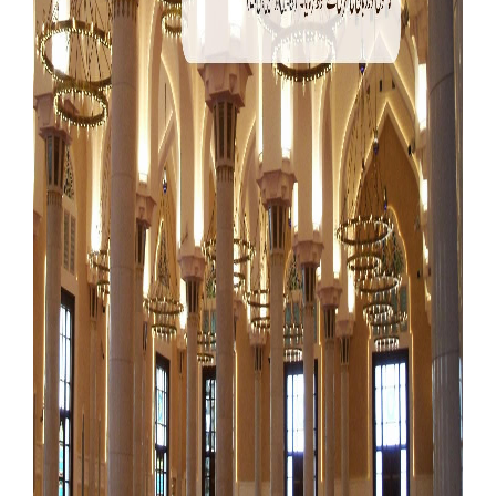
Our Websites
More