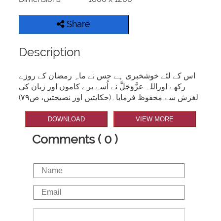
Share
Description
اس کے لئے خوشخبری ہے جس نے ماہِ رمضان کے روزے
رکھے اوراللہ عزَّوَجَلَّ نے اُسے برے کاموں اور زبان کی
لغزش سے محفوظ فرمایا۔(حکایتیں اور نصیحتیں، ص۷۹)
DOWNLOAD
VIEW MORE
Comments ( 0 )