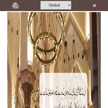
Home
Al-Quran
Books
Media
Madani Channel
Volunteer Portal
Rohani Ilaj
Donation
Blog
Magazine
Departments