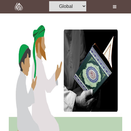
Home
Al-Quran
Books
Media
Madani Channel
Volunteer Portal
Rohani Ilaj
Donation
Blog
Magazine
Departments