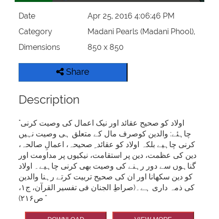
Date
Apr 25, 2016 4:06:46 PM
Category
Madani Pearls (Madani Phool),
Dimensions
850 x 850
Share
Description
"اولاد کو صحیح عقائد اور نیک اعمال کی وصیت کرنی
چاہئے: والدین کوصرف مال کے متعلق ہی وصیت نہیں
کرنی چاہیے بلکہ اولاد کو عقائد ِ صحیحہ، اعمالِ صالحہ،
دین کی عظمت، دین پر استقامت، نیکیوں پر مداومت اور
گناہوں سے دور رہنے کی وصیت بھی کرنی چاہیے۔ اولاد
کو دین سکھانا اور ان کی صحیح تربیت کرتے رہنا والدین
کی ذمہ داری ہے۔(صراطِ الجنان فی تفسیر القرآن، ج۱،
ص۲۱۶) "