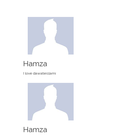
Hamza
I love dawateislami
Hamza