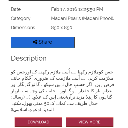
Date
Feb 17, 2016 12:25:50 PM
Category
Madani Pearls (Madani Phool),
Dimensions
850 x 850
Share
Description
جس کوملازِم رکھنا ہے اُسے ملازِم رکھنے کے اورجس کو
ملازَمت کرنی ہے اُسے ملازَمت کے ضَروری اَحْکام جاننے
فرض ہیں۔اگر حسبِ حال نہیں سیکھے گا تو گنہگار اور
عذابِ نار کا حقدار ہو گا اورنہ جاننے کی وجہ سے باربار
گناہوں کا اِبتِلا مزید بَرآں(یعنی اِس کے علاوہ )۔ (رسالہ:
حلال طریقے سے کمانے کے50 مدنی پھول،مکتبۃ
المدینہ(دعوتِ اسلامی))
DOWNLOAD
VIEW MORE