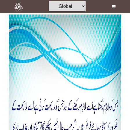
Home
Al-Quran
Books
Media
Madani Channel
Volunteer Portal
Rohani Ilaj
Donation
Blog
Magazine
Departments