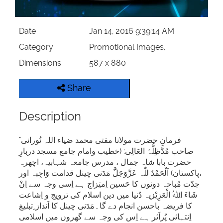
Date
Jan 14, 2016 9:39:14 AM
Category
Promotional Images,
Dimensions
587 x 880
Share
Description
"فرمانِ حضرت مولانا مفتی محمد ضیاء اللہ نُورانی
صاحب مُدَّظِلُّہُ العَالِی: (خطیب وامام جامع مسجد دربارِ
حضرت بابا شاہ جمال ، مدرس جامعہ شہابیہ، اچھرہ
،پاکستان) اَلْحَمْدُ للّٰہ عَزَّوَجَلََّّ مَدَنی چینل قدامت وَاجِبہ اور
جدّت مُباحہ دونوں کا حَسین اِمتِزاج ہے اِسی وجہ سے اِنْ
شَاءَ اﷲُ الْعَزِیْزیہ دُنیا میں دین اسلام کی ترویج و اِشاعت
کا فریضہ باحسن انجام دے گا۔مَدَنی چینل کا اَنداز ِتبلیغ
اِنتہائی پُراَثر ہے اِس کی وجہ سے گھروں میں اسلامی