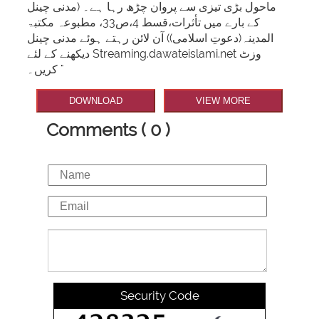
ماحول بڑی تیزی سے پروان چڑھ رہا ہے۔ (مدنی چینل
کے بارے میں تأثرات،قسط 4،ص33، مطبوعہ مکتبۃ
المدینہ(دعوتِ اسلامی)) آن لائن رہتے ہوئے مدنی چینل
دیکھنے کے لئے Streaming.dawateislami.net وزٹ
کریں۔ "
DOWNLOAD
VIEW MORE
Comments ( 0 )
Security Code