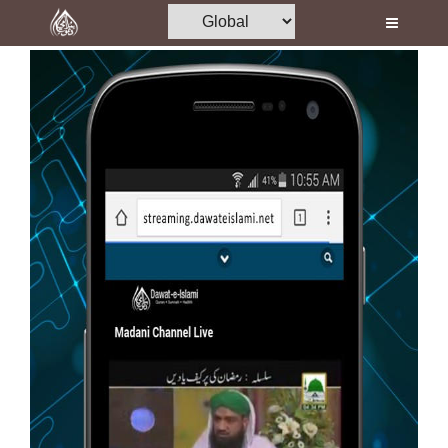
Home
Al-Quran
Books
Media
Madani Channel
Volunteer Portal
Rohani Ilaj
Donation
Blog
Magazine
Departments