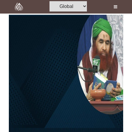
Home
Al-Quran
Books
Media
Madani Channel
Volunteer Portal
Rohani Ilaj
Donation
Blog
Magazine
Departments