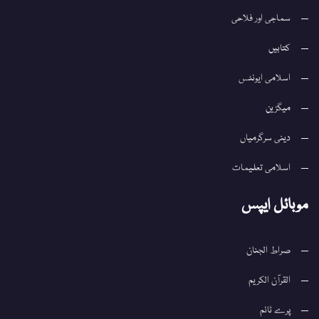
سماجی اور فلاحی
کتابیں
اسلامی ایونٹس
میگزین
دینی سرگرمیاں
اسلامی تعلیمات
موبائل ایپس
صراط الجنان
القرآن الکریم
پرے ٹائم