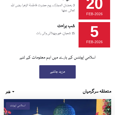
20
3 رمضان المبارک، یوم حضرت فاطمۃ الزھرا رضی اللہ
تعالی عنھا
FEB-2026
5
شب براءت
15 شعبان، خیر وبھلائی والی رات
FEB-2026
اسلامی ایونٹس کے بارے میں اہم معلومات کے لئے
مزید جانئے
متعلقہ سرگرمیاں
فلٹر
اسلامی ایونٹ