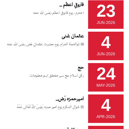
23
فاروقِ اعظم ...
۱ محرم ، یومِ فاروقِ اعظم رضی اللہ عنہ
JUN-2026
4
عثمان غنی
18 ذوالحجۃ الحرام، یومِ حضرت عثمانِ غنی رضی اللہ عنہ
JUN-2026
24
حج
رکن اسلام حج سے متعلق اہم معلومات
MAY-2026
4
امیرحمزہ رَض...
15 شوال المکرم یومِ امیر حمزہ رَضِیَ اللّٰہُ تَعَالٰی عَنْہُ
APR-2026