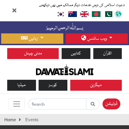
دعوت اسلامی کی دینی خدمات دیگر ممالک میں بھی دیکھئے
ویب سائٹس
زبانیں
القرآن
کتابیں
مدنی چینل
میگزین
کورسز
میڈیا
ڈونیشن
Home
Events