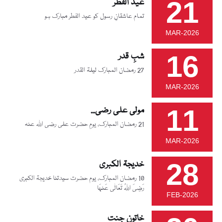
21
عید الفطر
تمام عاشقانِ رسول کو عید الفطر مبارک ہو
MAR-2026
16
شبِ قدر
27 رمضان المبارک لیلۃ القدر
MAR-2026
11
مولی علی رضی...
21 رمضان المبارک، یومِ حضرت علی رضی اللہ عنہ
MAR-2026
28
خدیجۃ الکبری
10 رمضان المبارک، یوم حضرت سیدتنا خدیجۃ الکبری
رَضِیَ اللہُ تَعَالٰی عَنہَا
FEB-2026
خاتونِ جنت