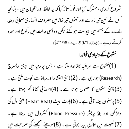
شروع کر دی ، مشرک آیا اور فوراً تاڑ گیا کہ یہ محافظ اور نگہبان ہیں ، چنانچہ
اُس نے تین تیر مارے اور تینوں تیر نماز میں مصروف انصاری صحابی
رضی
اللہ عنہ
کے جسم میں پیوست ہوگئے لیکن وہ اُسی حالت میں رکوع اور سجدہ
کرتے رہے۔
(ابو داؤد ، 1 / 99 ، حدیث : 198 ملخصاً)
خشوع کے دنیاوی فوائد!
(1)خشوع سے مراقبہ کافائدہ ملتا ہے ، جس پر دنیا میں بڑ
ی ریسرچ
(
)
ہو
رہی ہے۔ (2)ذہنی انتشار اور دباؤ سے نجات ملتی ہے۔
Research
(3)ذہنی سکون کا حصول ہوتا ہے۔ (4)اعصابی تناؤ کم ہوتا ہے۔
(5)پرسکون نیند آتی ہے۔ (6)ہارٹ
بیٹ
(
)
یعنی دل کی
Heart Beat
دھڑکن اور بلڈ پریشر
(
)
کنٹرول
میں رہتا ہے۔
Blood Pressure
(7)طبیعت میں تازگی پیدا ہوتی ہے۔ (8)سوچنے سمجھنے کی صلاحیت میں