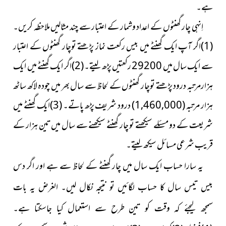
ہے۔
اِنہی چار گھنٹوں کے اعداد وشمار کے اعتبار سے چند مثالیں ملاحظہ کریں۔
(1)اگر آپ ایک گھنٹے میں بیس رکعت نماز پڑھتے توچار گھنٹوں کے اعتبار
سے ایک سال میں 29200 رکعتیں پڑھ لیتے۔ (2)اگر ایک گھنٹے میں ایک
ہزارمرتبہ درود پڑھتے توچار گھنٹوں کے لحاظ سے سال بھر میں چودہ لاکھ ساٹھ
ہزار مرتبہ
(1,460,000)
درود شریف پڑھ پاتے۔ (3)ایک گھنٹے میں
شریعت کے دو مسئلے سیکھتے تو چار گھنٹے سیکھنے سے سال میں تین ہزار کے
قریب شرعی مسائل سیکھ لیتے۔
یہ سارا حساب ایک سال میں چار گھنٹے کے لحاظ سے ہے اور اگر
دس
بیس تیس سال کا حساب لگائیں تو نتیجہ نکال لیں۔ الغرض یہ بات
سمجھ لیجئے کہ وقت کو تین طرح سے استعمال کیا جاسکتا ہے۔