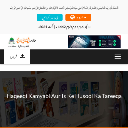
اردو
ماہنامہ خواتین
ذوالحجتہ الحرام / محرم الحرام 1442 ھ | اگست 2021 ء 
شمارہ
Toggl
navig
Haqeeqi Kamyabi Aur Is Ke Husool Ka Tareeqa