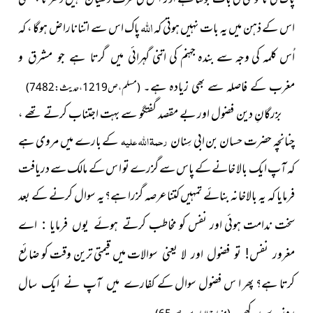
اللہ
اس کے ذہن میں یہ بات نہیں ہوتی کہ
پاک اس سے اتنا ناراض ہوگا ، کہ
اُس کلمہ کی وجہ سے بندہ جہنم کی اتنی
گہرائی میں گرتا ہے جو مشرق و
مغرب کے فاصلہ سے بھی زیادہ ہے۔
(مسلم ، ص1219 ، حدیث : 7482)
بزرگانِ دین فضول اور بے مقصد گفتگو سے بہت اجتناب کرتے
تھے ،
چنانچہ حضرت حسان بن ابی سِنان
رحمۃ اللہ علیہ
کے بارے میں مروی ہے
کہ آپ ایک بالا خانے کے پاس سے گزرے تو ا س کے مالک سے دریافت
فرمایا کہ یہ بالاخانہ بنائے تمہیں کتناعرصہ گزرا ہے؟یہ سوال کرنے کے بعد
سخت ندامت ہوئی اور نفس کو مخاطب
کرتے ہوئے یوں فرمایا : اے
میں قیمتی ترین وقت کو ضائع
مغرور نفس! تو فضول اور لا یعنی سوالات
کرتا ہے؟ پھر ا س فضول سوال کے
کفارے میں آپ نے ایک سال
روزے رکھے۔