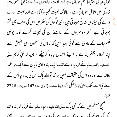
تو زبان کی احتیاط ختم ہوجاتی ہے اور غیبت تو ایسوں کےلئے گویا معمولات ِ
زندگی میں شامل ہوجاتی ہے ، حالانکہ غیبت کبیرہ گناہ ہےاور غیبت کرنے
والے کی نیکیاں ضائع ہوجاتی ہیں ، نیز لوگوں کی نظر میں اس کی عزت بھی ختم
ہوجاتی ہے ، کہ دوسروں کے سامنے اِن کی غیبت کرے گا۔ یونہی
فضولیات کے عادی سے کوئی بعید نہیں کہ زبان کی
معمولی سی جنبش سے
جیسا کہ نبیِّ کریم
صلَّی
اپنا ٹھکانہ جہنم بنالے یا اپنے اعمال برباد کربیٹھے ،
اللہ علیہ واٰلہٖ وسلَّم
نے فرمایا : بےشک ایک بندہ اپنی زبان سے ایک برا کلمہ
اللہ
نکالتا ہے اور وہ اس کی حقیقت نہیں جانتا تو
پاک اس کی بناء پر اُس کے
لئے قیامت تک اپنی ناراضگی لکھ دیتا ہے۔
(ترمذی ، 4 / 143 ، حدیث : 2326
ملخصاً)
اللہ
صحیح مسلم میں ہے کہ نبیِّ پاک
صلَّی اللہ علیہ واٰلہٖ وسلَّم
نے فرمایا کہ بندہ
پاک کی ناخوشی کی بات بولتا ہے اور اس کی طرف دھیان نہیں دَھرتا ، یعنی