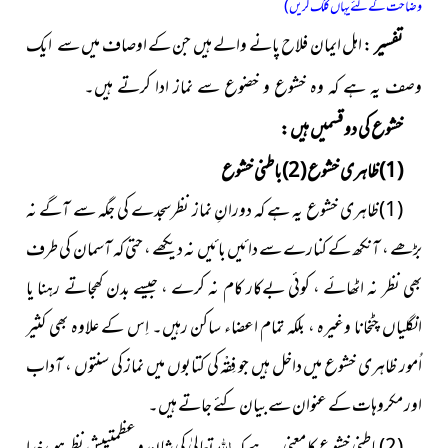
وضاحت کے لئے یہاں کلک کریں)
تفسیر
: اہل ایمان فلاح پانے والے ہیں جن کے اوصاف میں
سے ایک
وصف یہ ہے کہ وہ خشوع و خضوع سے نماز ادا کرتے ہیں۔
خشوع کی دو قسمیں ہیں :
(1)ظاہری خشوع (2)باطنی خشوع
(1)ظاہری خشوع یہ ہے کہ دورانِ نماز نظرسجدے کی جگہ سے آگے نہ
بڑھے ، آنکھ کے کنارے سے دائیں بائیں نہ دیکھے ، حتی کہ آسمان کی طرف
بھی نظر نہ اٹھائے ، کوئی بےکار کام نہ کرے ، جیسے بدن کھجاتے رہنا یا
انگلیاں چٹخانا وغیرہ ، بلکہ تمام اعضاء ساکن رہیں۔ اِس کے علاوہ بھی کثیر
اُمور ظاہری خشوع میں داخل ہیں جو فِقْہ کی کتابوں میں نماز کی سنتوں ، آداب
اور مکروہات کے عنوان سے بیان کئے جاتے ہیں۔
اللہ