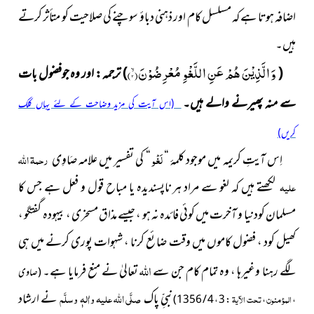
اضافہ ہوتا ہے کہ مسلسل کام اور ذہنی دباؤ سوچنے کی صلاحیت کو متأثر کرتے
ہیں۔
وَ الَّذِیْنَ هُمْ عَنِ اللَّغْوِ مُعْرِضُوْنَۙ(
۳
)
(
)
ترجمہ :
اور وہ جوفضول بات
سے منہ پھیرنے والے ہیں۔
(اس آیت کی مزید وضاحت کے لئے یہاں کلک
کریں)
لَغْو
اِس آیتِ کریمہ میں موجود کلمۂ “
“ کی تفسیر میں علامہ صَاوِی
رحمۃ اللہ
علیہ
لکھتے ہیں کہ لغو سے مراد ہر ناپسندیدہ یا مباح قول و فعل ہے جس کا
مسلمان کودنیا و آخرت میں کوئی فائدہ نہ ہو ، جیسے مذاق مسخری ، بیہودہ گفتگو ،
کھیل کود ، فضول کاموں میں وقت ضائع کرنا ، شہوات پوری کرنے میں ہی
اللہ
لگے رہنا وغیرہا ، وہ تمام کام جن سے
تعالیٰ نے منع فرمایا ہے۔
(صاوی
نبیِّ پاک
صلَّی اللہ علیہ واٰلہٖ وسلَّم
نے ارشاد
المؤمنون
تحت الآیۃ
: 3 ، 4 / 1356)
،
،