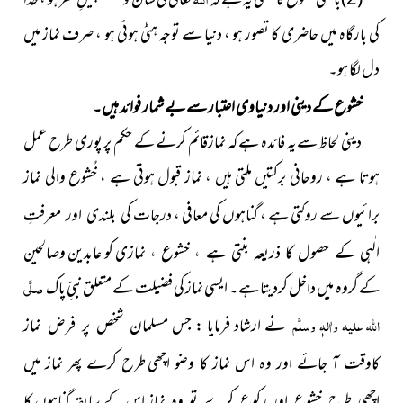
(2)باطنی خشوع کا معنی یہ ہے کہ
تعالیٰ کی شان و عظمت
پیشِ نظر ہو ، خدا
کی بارگاہ میں حاضری کا تصور ہو ، دنیا سے توجہ ہٹی ہوئی ہو ، صرف نماز میں
دل لگا ہو۔
خشوع کے دینی اور دنیاوی اعتبار سے بے شمار فوائد ہیں۔
دینی لحاظ سےیہ فائدہ ہے کہ نمازقائم کرنے کے حکم پر پوری طرح عمل
ہوتا ہے ، روحانی برکتیں ملتی ہیں ، نماز قبول ہوتی ہے ، خُشوع والی نماز
برائیوں سے روکتی ہے ، گناہوں کی معافی ، درجات
کی بلندی اور معرفتِ
کو عابدین وصالحین
الٰہی کے حصول کا ذریعہ بنتی ہے ، خشوع ، نمازی
کے گروہ میں داخل کردیتا ہے۔ ایسی نماز کی فضیلت کے متعلق نبیِّ پاک
صلَّی
اللہ علیہ واٰلہٖ وسلَّم
نے ارشاد فرمایا : جس
مسلمان شخص پر فرض نماز
کاوقت آ جائے اور وہ اس نماز کا وضو اچھی
طرح کرے پھر نماز میں
اس کے سابقہ گناہوں کا
اچھی طرح خشوع اور رکوع کرے تو وہ نماز