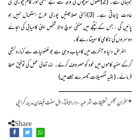
ہوجاتی ہے۔ (2)فضول سوچوں کی وجہ سے بے ہمتی
اور کام
چوری کی
نہیں ہو
عادت پڑجاتی ہے۔ (3)ذہنی صلاحیتیں پوری طرح استعمال
پائیں گی ، جس کے نتیجے میں منفی سوچ والا شخص اپنی کامیابی کی بجائے
دوسروں کی ناکامی کا سوچتا رہے گا۔
الغرض دنیا و آخرت میں کامیاب وہی ہے جو فضولیات سے
کنارہ کَشی
اللہ
کرکے مفید کاموں میں خود کو مصروف کرلے۔
تعالیٰ عمل کی توفیق عطا
فرمائے۔
(بقیہ تفصیلات تیسرے حصے میں)
ــــــــــــــــــــــــــــــــــــــــــــــــــــــــــــــــــــــــــــــ
*
نگرانِ مجلس تحقیقاتِ شرعیہ ، دار الافتاء اہلِ سنّت فیضانِ مدینہ کراچی
Share