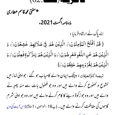
*
مفتی محمد قاسم عطاری
ماہنامہ اگست2021ء
اللہ
پاک نے ارشاد فرمایا :
قَدْ اَفْلَحَ الْمُؤْمِنُوْنَۙ(
۱
) الَّذِیْنَ هُمْ فِیْ صَلَاتِهِمْ خٰشِعُوْنَۙ(
۲
) وَ
(
الَّذِیْنَ هُمْ عَنِ اللَّغْوِ مُعْرِضُوْنَۙ(
۳
) وَ الَّذِیْنَ هُمْ لِلزَّكٰوةِ فٰعِلُوْنَۙ(
۴
) وَ
الَّذِیْنَ هُمْ لِفُرُوْجِهِمْ حٰفِظُوْنَۙ(
۵
)
)
ترجمۂ کنزُالعرفان
: بیشک ایمان والے کامیاب ہو گئے ، جو اپنی نماز میں
خشوع و خضوع کرنے والے ہیں اور وہ جو فضول بات سے منہ پھیرنے
والے ہیں اور وہ جو زکوٰۃ دینے کا کام کرنے والے ہیں اور وہ جو اپنی شرم
گاہوں کی حفاظت کرنے والے ہیں۔
(پ18 ، المؤمنون : 1تا5)
(اس آیت کی مزید