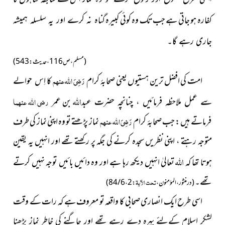
کفارہ ہو جاتی ہے جب تک وہ کوئی کبیرہ
گناہ نہ کرے اور یہ سلسلہ ہمیشہ
جاری رہے گا۔
(مسلم ، ص116 ، حدیث : 543)
امت کی افضل ترین ہستیوں یعنی صحابۂ کرام
رَضِیَ اللہ عنہم
کا
اِس حوالے
اللہ
بن
رضی اللہ عنہما
سے عمل ملاحظہ فرمائیں ، چنانچہ حضرت عبد
عمر
فرماتے ہیں : جب صحابۂ کرام
رَضِیَ اللہ عنہم
نماز پڑھتے
تو وہ اپنی نماز کی طرف
متوجہ رہتے ، اپنی نظریں سجدہ کرنے کی جگہ پر رکھتے تھے اور انہیں یہ یقین
اللہ
ہوتا تھا کہ
تعالیٰ انہیں دیکھ رہا ہے اور وہ دائیں بائیں توجہ نہیں کرتے
تھے۔
تحت الآیۃ
(در منثور ، المؤمنون ،
: 2 ، 6 / 84)
اسی طرح ایک انصاری صحابی کا واقعہ تو معروف ہے کہ رات کے وقت
لشکرِ اسلام کےلئے پہرہ دے رہے تھے اور جاگنے کی خاطر نماز پڑھنا