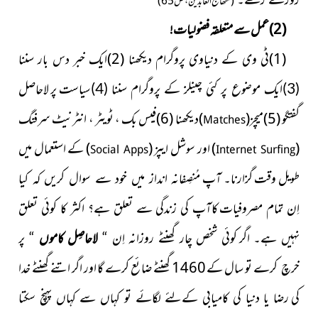
(منھاج العابدین ، ص65)
(2)عمل سے متعلقہ فضولیات!
(1)ٹی وی کے دنیاوی پروگرام دیکھنا (2)ایک خبر دس بار
سننا
پر لاحاصل
(3)ایک موضوع پر کئی چینلز کے پروگرام سننا (4)سیاست
گفتگو (5)
میچز
(
)
دیکھنا (
6)فیس بک ، ٹویٹر ، انٹرنیٹ
سرفنگ
Matches
(
)
اور سوشل ایپز
(
)
کے ا
ستعمال میں
Social Apps
Internet Surfing
طویل وقت گزارنا۔ آپ
مُنصِفانہ انداز میں خود سے سوال کریں کہ کیا
اِن تمام مصروفیات
کاآپ کی زندگی سے تعلق ہے؟ اکثر کا کوئی تعلق
نہیں ہے۔ اگر
کوئی شخص چار گھنٹے روزانہ اِن “
لاحاصِل کاموں
“ پر
تو سال کے 1460 گھنٹے ضائع کرے گا اور اگر اتنے گھنٹے خدا
خرچ کرے
کی
رضا یا دنیا کی کامیابی کےلئے لگائے تو کہاں سے کہاں پہنچ سکتا