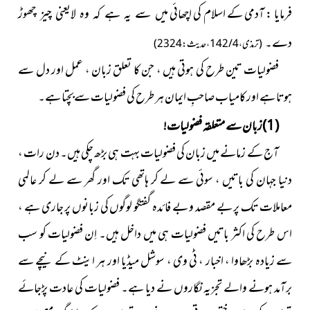
فرمایا : آدمی کے اسلام کی اچھائی
میں سے یہ ہے کہ وہ لایعنی چیز چھوڑ
دے۔
(ترمذی ، 4 / 142 ، حدیث : 2324)
فضولیات تین طرح کی ہوتی ہیں ، جن کا تعلق زبان ، عمل اور دل سے
ہوتا ہے اور کامیاب صاحبِ ایمان ہر طرح کی فضولیات سےبچتا ہے۔
(1)زبان سے متعلقہ فضولیات!
آج کے زمانے میں زبان کی فضولیات بہت ہی بڑھ چکی ہیں۔ دن رات ،
دنیا جہان کی باتیں ، سوئی سے لے کر ہاتھی تک اور گھر سے لے کر عالمی
معاملات تک پر بے مقصد و بے فائدہ گفتگو لوگوں کی زبانوں پر جاری ہے ،
اس طرح کی اکثر باتیں فضولیات ہی میں داخل ہیں۔ اِن فضولیات کو سب
سے زیادہ بڑھاوا ، اخبار ، ٹی وی ، سوشل میڈیا اور ہر اینٹ کے نیچے سے
برآمد ہونے والے تجزیہ نگاروں نے دیا ہے۔ فضولیات کی عادت پڑجائے