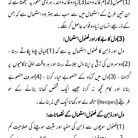
(2)کم فائدہ مند(3)زیادہ فائدہ مند۔ ہر ذی شعور یہ سمجھتا ہے کہ
(1)فضول
اِن تین طرح کے استعمال میں سے سب سے بہتر وہ استعمال ہے کہ جس
کے ذریعے انسان زیادہ فوائد حاصل کر سکے۔
(3)دل کا بےکار اور فضول استعمال!
دل اور ذہن کا فضول استعمال یہ ہے کہ (1)خیالی پلاؤ پکاتے رہنا ،
(2)دوسروں کی ترقی پر اپنا دل جلاتے رہنا اور ہر وقت اپنی
ناکامیوں پر
منصوبے
کُڑھنا ، (3)دل میں گناہ کے منصوبے تیار کرنا ، (4)صرف
بنانا اور کام کچھ نہ کرنا جیسے ایک شخص کھانا بنان
ے کے سو
طریقے
(
)
سیکھ
لے اورکھانا ایک بھی نہ بنائے۔
Recipes
دل اور ذہن کے فضول استعمال کے نقصانات!
(1)فضول سوچوں سے ذہن کی مفید اور مثبت سوچنے کی
صلاحیت کم