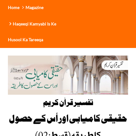
Home
Magazine
Haqeeqi Kamyabi Is Ke
Husool Ka Tareeqa
تفسیر قراٰن کریم
حقیقی کامیابی اور اُس کے حصول
کا طریقہ(قسط : 02)