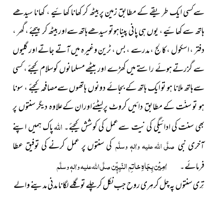
سےکسی ایک طریقے کے مطابق زمین پربیٹھ کر کھانا کھائیے ، کھانا سیدھے
ہاتھ سے کھائیے ، یوں ہی پانی پیناہوتو سیدھےہاتھ سےاوربیٹھ کر پیجئے ، گھر ،
دفتر ، اسکول ، کالج ، مدرسے ، بس ، ٹرین وغیرہ میں آتے جاتے اور گلیوں
سے گزرتے ہوئے راستے میں کھڑے اور بیٹھے مسلمانوں کوسلام کیجئے ، کسی
سےہاتھ ملانا ہو تو ایک ہاتھ کے بجائے دونوں ہاتھوں سےمصافحہ کیجئے ، سونا
ہو تو سنّت کے مطابق دائیں کروٹ پرلیٹئےاوران کےعلاوہ دیگر سنتوں پر
اللہ
بھی سنت کی ادائیگی کی نیت سےعمل کی کوشش کیجئے۔
پاک ہمیں اپنے
آخری نبی
صلَّی اللہ علیہ واٰلہٖ وسلَّم
کی سنتوں پر عمل کرنے کی توفیق عطا
اٰمِیْن بِجَاہِ خاتمِ النّبِیّٖن
فرمائے۔
صلَّی اللہ علیہ واٰلہٖ وسلَّم
تِری سنتوں پہ چل کر مِری روح جب نکل کرچلے تو گلے لگانا مدنی مدینے والے