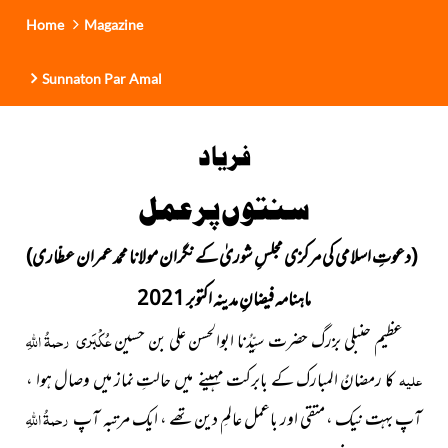
Home
Magazine
Sunnaton Par Amal
فریاد
سنتوں پر عمل
(دعوتِ اسلامی کی مرکزی مجلسِ شوریٰ کے نگران مولانا محمد عمران عطّاری)
ماہنامہ فیضانِ مدینہ اکتوبر 2021
عُکْبَری
عظیم حنبلی بزرگ حضرت سیِّدُنا ابوالحسن علی بن حسین
رحمۃُ اللہِ
علیہ
کا رمضانُ المبارک کے بابرکت مہینے میں حالتِ نماز میں وصال ہوا ،
آپ بہت نیک ، متقی اور باعمل عالمِ دین تھے ، ایک مرتبہ آپ
رحمۃُ اللہِ