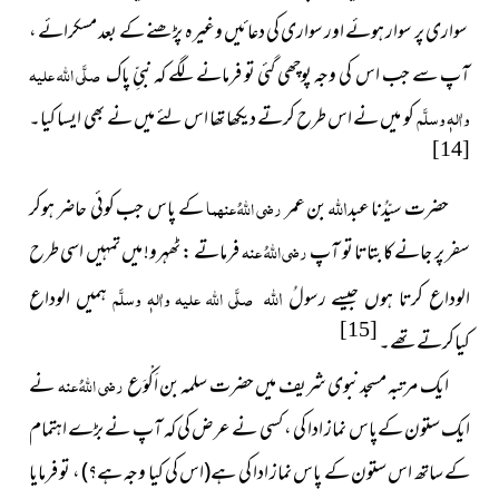
سواری پر سوار ہوئے اور سواری کی دعائیں وغیرہ پڑھنے کے بعد مسکرائے ،
آپ سے جب اس کی وجہ پوچھی گئی تو فرمانے لگے کہ نبیِّ پاک
صلَّی اللہ علیہ
واٰلہٖ وسلَّم
کو میں نے اس طرح کرتے دیکھا تھا اس لئے میں نے بھی ایسا کیا۔
[14]
اللہ
حضرت سیّدُنا عبد
بن عمر
رضی اللہُ عنہما
کے پاس جب کوئی حاضر ہوکر
سفر پر جانے کا بتاتا تو آپ
رضی اللہُ عنہ
فرماتے : ٹھہرو! میں تمہیں اسی طرح
اللہ
الوداع کرتا ہوں جیسے رسولُ
صلَّی اللہ علیہ واٰلہٖ وسلَّم
ہمیں الوداع
[15]
کیاکرتےتھے۔
ایک مرتبہ مسجدنبوی شریف میں حضرت سلمہ بن اَکْوَع
رضی اللہُ عنہ
نے
ایک ستون کےپاس نماز ادا کی ، کسی نے عرض کی کہ آپ نے بڑے اہتمام
کے ساتھ اس ستون کے پاس نماز ادا کی ہے
(اس کی کیا وجہ ہے؟)
، تو فرمایا