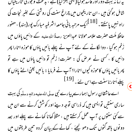
یہ زمانہ بہت دور اور فاسد ہوگیا
(یعنی بگڑ گیا)
ہے ، بدعت و فجور کی تاریکیاں
شامل ہوگئی ہیں ، ان تاریکیوں میں چراغِ سنت کی روشنی کے بغیر نجات کی
[18]
راہ نہیں پاسکتے۔
ایک مرتبہ بانیِ جامعہ اشرفیہ مبارک پور
(ہند)
، حضور
حافظِ ملّت حضرت علامہ مولانا عبدالعزیز
رحمۃُ اللہِ علیہ
کے دائیں پاؤں میں
زَخم ہو گیا ، دوا لگانے کے لئے آپ نے پہلے بائیں پاؤں کا موزہ اتارا پھر
دائیں کا ، کسی نے عرض کی : حضرت! زخم تو دائیں پاؤں میں ہے تو
پھربائیں پاؤں کا موزہ کیوں اتارا؟ آپ نے فرمایا : بائیں یعنی الٹے پاؤں کا
[19]
پہلے اُتارنا سنّت ہےاس لئے۔
اےعاشقانِ رسول!ہمارےپیارےنبی
صلَّی اللہ علیہ واٰلہٖ وسلَّم
کی بہت
ساری سنتیں تو ایسی ہیں کہ ذراسی توجہ دینے اور کوشش کرنے سے ان میں
سےکئی سنتوں پر آپ عمل کرسکتے ہیں ، مثلاً کھانا کھانے سے پہلے اور بعد
دونوں ہاتھ گِٹوں تک دھو لیجئے ، کھانےکےبیان کردہ تین طریقوں میں