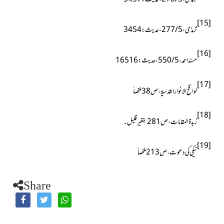
[15]
ترمذی ، 5 / 277 ، حدیث : 3454
[16]
مسند احمد ، 5 / 550 ، حدیث : 16516
[17]
لواقح الانوارالقدسیۃ ، ص38ملخصاً
[18]
زبدۃ المقامات ، ص281بتغیرقلیل۔
[19]
نیکی کی دعوت ، ص213 ملخصاً
Share