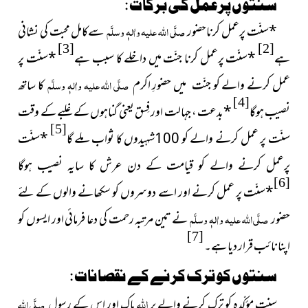
سنتوں پرعمل کی برکات :
*
سنّت پرعمل کرناحضور
صلَّی اللہ علیہ واٰلہٖ وسلَّم
سےکامل محبت کی نشانی
[3]
[2]
ہے
*
سنّت پرعمل کرنا جنّت میں داخلے کا سبب ہے
*
سنّت پر
عمل کرنے والے کو جنّت میں حضورِ اکرم
صلَّی اللہ علیہ واٰلہٖ وسلَّم
کا ساتھ
[4]
نصیب ہوگا
*
بدعت ، جہالت اور فِسق یعنی گناہوں کے غلبے کے وقت
[5]
سنّت پر عمل کرنے والے کو 100شہیدوں کا ثواب ملے گا
*
سنّت
پرعمل کرنے والے کو قیامت کے دن عرش کا سایہ نصیب ہوگا
[6]
*
سنّت پر عمل کرنے اور اسے دوسروں کو سکھانے والوں کے لئے
حضور
صلَّی اللہ علیہ واٰلہٖ وسلَّم
نے تین مرتبہ رحمت کی دعا فرمائی اور ایسوں کو
[7]
اپنا نائب قرار دیا ہے۔
سنتوں کو ترک کرنے کے نقصانات :
اللہ
سنتِ مؤکّدہ کو ترک کرنے والے پر
پاک اور اس کے رسول
صلَّی اللہ