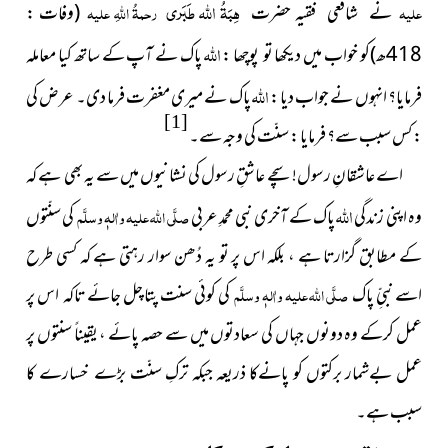
ہِبَۃُ اللّٰہ طَبَری
علیہ
نے شافعی فقیہ حضرت
رحمۃُ اللہِ علیہ
(وفات :
اللہ
418ھ)
کو خواب میں دیکھا تو پوچھا :
پاک نے آپ کے ساتھ کیا معاملہ
اللہ
فرمایا؟ انہوں نے جواب دیا :
پاک نے میری مغفرت فرما دی۔ عرض کی
[1]
: کس سبب سے؟ فرمایا : سنّت کی وجہ سے۔
اے عاشقانِ رسول! سچے عاشقِ رسول کی نشانیوں میں سے یہ بھی ہے کہ
اللہ
وہ اپنی زندگی
پاک کے آخری نبی محمدِ عربی
صلَّی اللہ علیہ واٰلہٖ وسلَّم
کی سنّتوں
کے مطابق گزارتا ہے ، بلکہ اس پر تو یہ دُھن سوار رہتی ہے کہ کسی طرح
اسے نبیِّ پاک
صلَّی اللہ علیہ واٰلہٖ وسلَّم
کی کوئی سنت پتا چل جائے تاکہ اس پر
عمل کرکے وہ دونوں جہاں کی سعادتوں میں سے حصہ پائے ، یقیناً سنتوں پر
عمل بےشمار برکتوں کو پانےکا ذریعہ جبکہ ترکِ سنّت بڑے خسارے کا
سبب ہے۔