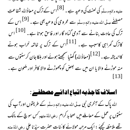
[8]
اللہ
علیہ واٰلہٖ وسلَّم
کی لعنت کی وعید ہے۔
اس کےترک پر معاذَ
شفاعتِ
[9]
مصطفٰے
صلَّی اللہ علیہ واٰلہٖ وسلَّم
سے محرومی کی وعیدبھی ہے۔
اس کے
[10]
ترک کی عادت بنانے سے آدمی گناہ گار اور فاسق ہوتا ہے۔
اس
[11]
کاترک گمراہی کاسبب ہے۔
اس کے ترک پر خاتمہ خراب ہونے
[12]
اللہ
کااندیشہ ہے۔
(معاذَ
)
گھٹیا سمجھتے ہوئے اور ہلکا جان کر سنتوں سے
منہ موڑنے والا یا ان میں سے بعض کو چھوڑنے والا کافر اور ملعون ہے۔
[13]
اسلاف کا جذبہ اتباعِ ادائے مصطفےٰ :
اللہ
پاک کے آخری نبی
صلَّی اللہ علیہ واٰلہٖ وسلَّم
کے طریقوں اورآپ کی
سنتوں پر عمل کے معاملے میں صحابۂ کرام
رضی اللہُ عنہم
کس سو چ کے مالک
تھے ملاحظہ کیجئے : ایک مرتبہ مولائے کائنات حضرت سیّدُنا علی
رضی اللہُ عنہ