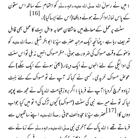
اللہ
: میں نے رسولُ
صلَّی اللہ علیہ واٰلہٖ وسلَّم
کو اہتمام کے ساتھ اس ستون
[16]
کے پاس نماز ادا کرتے ہوئے دیکھا
(اس لئےایساکیا)۔
سنّت پرعمل کےمعاملےمیں عاشقانِ صحابہ واہلِ بیت کا عمل بھی قابلِ
تعریف رہا ہے
،
چنانچہ ایک مرتبہ حضرتِ سیِّدُنا ابوبکر شبلی
رحمۃُ اللہِ علیہ
کو
وُضو کے وقت مسواک کی ضرورت ہوئی ، مگر مسواک انہیں نہ ملی تو اس سنت
کی ادائیگی کے لئے انہوں نے ایک دِینار
(یعنی سونے کے ایک سِکّے)
کے
عوض مسواک
خریدی۔ کسی نے کہا کہ آپ نے تو مسواک کےلئے بَہُت
اللہ
زیادہ خرچ کردیا! آپ نے فرمایا : اگر بروزِ قِیامت
پاک نے مجھ سے پوچھ
لیا کہ تو نے میرے نبی کی سنّت
(مِسواک)
کیوں تَرْک کی؟ تو میں کیا جواب
[17]
دوں گا!
حضرت سیِّدُنا مجدّدِاَلف ثانی
رحمۃُ اللہِ علیہ
اپنے ساتھیوں سے
اللہ
فرماتے تھے :
پاک کے آخری نبی
صلَّی اللہ علیہ واٰلہٖ وسلَّم
کے زمانے سے