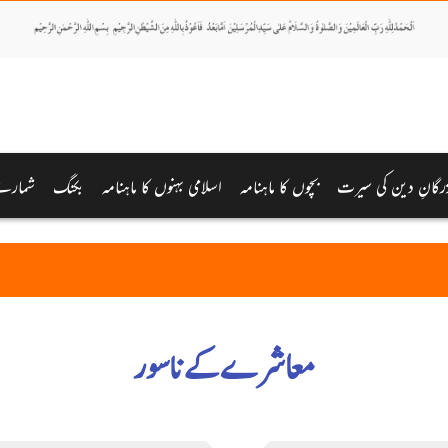
رگانِ دین کی سیرت
بچوں کا ماہنامہ
اسلامی بہنوں کا ماہنامہ
بکنگ
شمارے
معاشرے کے ناسور