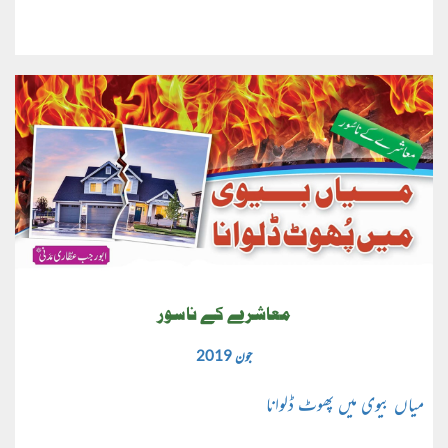
معاشرے کے ناسور
جون 2019
میاں بیوی میں پھوٹ ڈلوانا