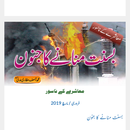
معاشرے کے ناسور
فروری / مارچ 2019
بسنت منانے کا جنون