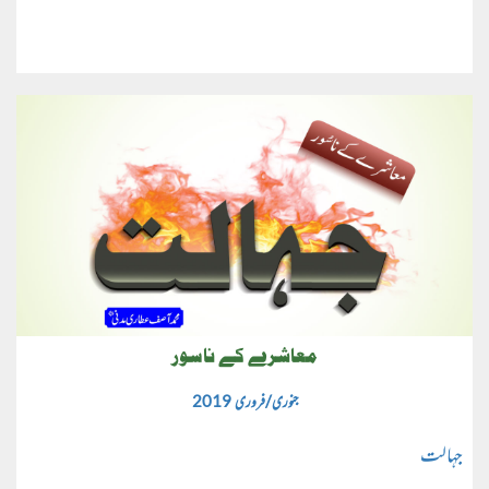
معاشرے کے ناسور
جنوری/فروری 2019
جہالت