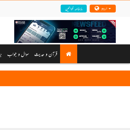
اردو
ماہنامہ خواتین
قرآن و حدیث
سوال و جواب
بز