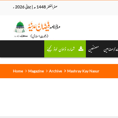
صفرالمظفر 1448 ھ | جولائی 2026 ء
/مضامین
مصنفین
شمارہ ڈاؤن لوڈ کیجئے
Home
Magazine
Archive
Mashray Kay Nasur