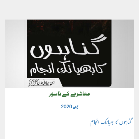
معاشرے کے ناسور
جون 2020
گناہوں کا بھیانک انجام