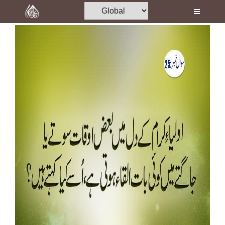
Home
Al-Quran
Books
Media
Madani Channel
Volunteer Portal
Rohani Ilaj
Donation
Blog
Magazine
Departments