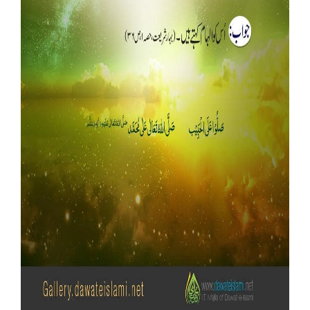
Our Websites
More