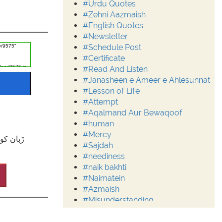
#Urdu Quotes
#Zehni Aazmaish
#English Quotes
#Newsletter
#Schedule Post
#Certificate
#Read And Listen
#Janasheen e Ameer e Ahlesunnat
#Lesson of Life
#Attempt
#Aqalmand Aur Bewaqoof
#human
#Mercy
زَبان کو
#Sajdah
#neediness
#naik bakhti
#Naimatein
#Azmaish
#Misunderstanding
#Moderation
#Aalim