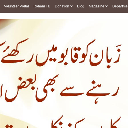
Volunteer Portal
Rohani Ilaj
Donation
Blog
Magazine
Departme