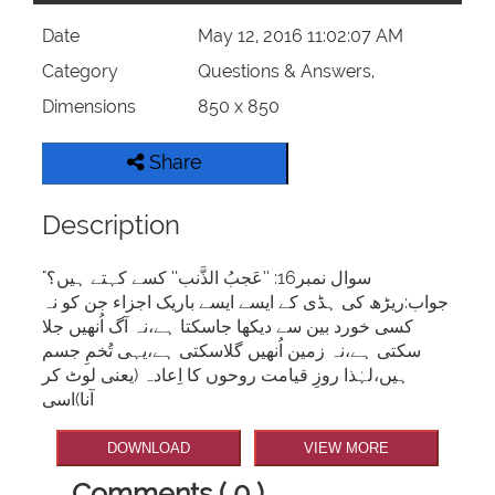
Date
May 12, 2016 11:02:07 AM
Category
Questions & Answers,
Dimensions
850 x 850
Share
Description
"سوال نمبر16: ’’عَجبُ الذَّنب‘‘ کسے کہتے ہیں؟
جواب:ریڑھ کی ہڈی کے ایسے ایسے باریک اجزاء جن کو نہ
کسی خورد بین سے دیکھا جاسکتا ہے،نہ آگ اُنھیں جلا
سکتی ہے،نہ زمین اُنھیں گلاسکتی ہے،یہی تُخمِ جسم
ہیں،لہٰذا روزِ قیامت روحوں کا اِعادہ (یعنی لوٹ کر
آنا)اسی
DOWNLOAD
VIEW MORE
Comments ( 0 )