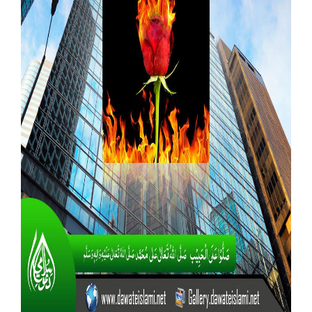
Our Websites
More