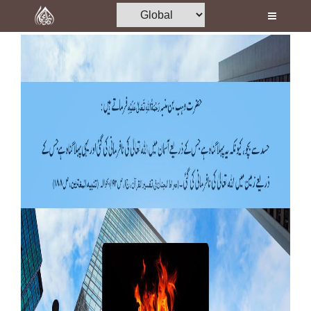
Home
Al-Quran
Books
Media
Madani Channel
Volunteer Portal
Rohani Ilaj
Donation
Blog
Magazine
Departments