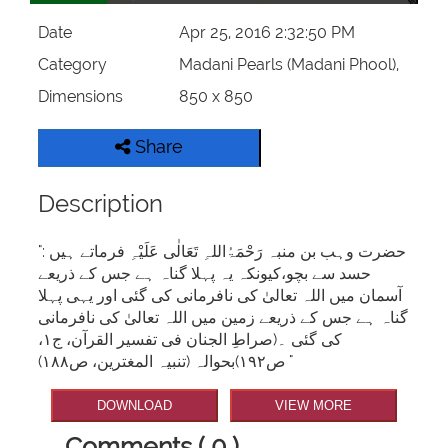
Date
Apr 25, 2016 2:32:50 PM
Category
Madani Pearls (Madani Phool),
Dimensions
850 x 850
Share
Description
"حضرت وہب بن منبہ رَحْمَۃُاللہِ تَعَالٰی عَلَیْہِ فرماتے ہیں :
حسد سے بچو،کیونکہ یہ پہلا گناہ ہے جس کے ذریعے
آسمان میں اللہ تعالیٰ کی نافرمانی کی گئی اور یہی پہلا
گناہ ہے جس کے ذریعے زمین میں اللہ تعالیٰ کی نافرمانی
کی گئی ۔(صراطِ الجنان فی تفسیر القرآن، ج۱،
ص۱۹۲)بحوالہ (تنبیہ المغترین، ص۱۸۸) "
DOWNLOAD
VIEW MORE
Comments ( 0 )