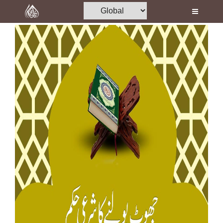
Home
Al-Quran
Books
Media
Madani Channel
Volunteer Portal
Rohani Ilaj
Donation
Blog
Magazine
Departments