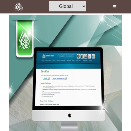
Home
Al-Quran
Books
Media
Madani Channel
Volunteer Portal
Rohani Ilaj
Donation
Blog
Magazine
Departments