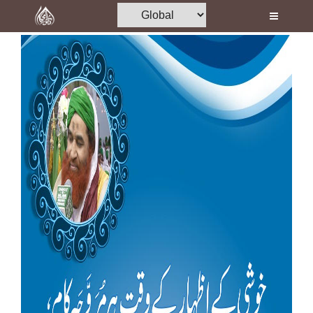
Home
Al-Quran
Books
Media
Madani Channel
Volunteer Portal
Rohani Ilaj
Donation
Blog
Magazine
Departments