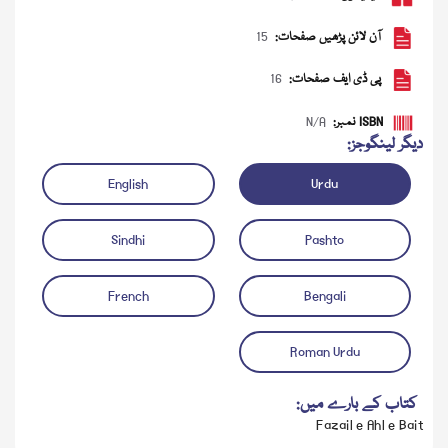
آن لائن پڑھیں صفحات:
15
پی ڈی ایف صفحات:
16
ISBN نمبر:
N/A
دیگر لینگوجز:
English
Urdu
Sindhi
Pashto
ڈاؤن لوڈ کریں
آڈیو چلائیں
French
Bengali
Roman Urdu
کتاب کے بارے میں:
Fazail e Ahl e Bait