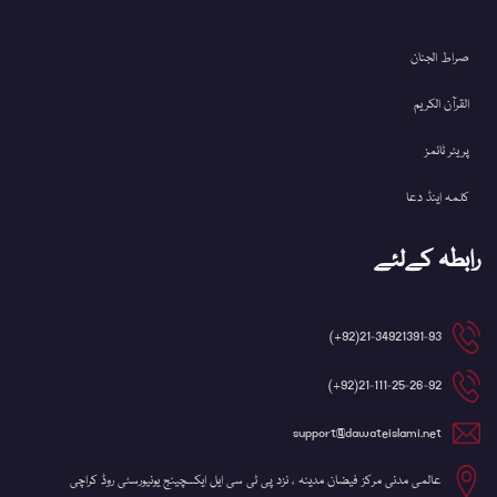
صراط الجنان
القرآن الکریم
پریئر ٹائمز
کلمہ اینڈ دعا
رابطہ کےلئے
21-34921391-93(92+)
21-111-25-26-92(92+)
support@dawateislami.net
عالمی مدنی مرکز فیضان مدینہ ، نزد پی ٹی سی ایل ایکسچینج یونیورسٹی روڈ کراچی