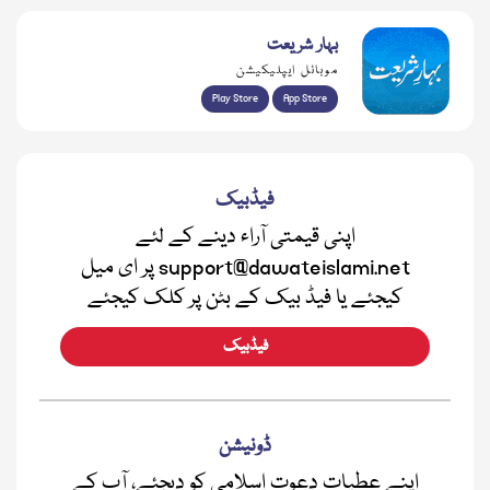
بہار شریعت
موبائل ایپلیکیشن
Play Store
App Store
فیڈبیک
اپنی قیمتی آراء دینے کے لئے
support@dawateislami.net پر ای میل
کیجئے یا فیڈ بیک کے بٹن پر کلک کیجئے
فیڈبیک
ڈونیشن
اپنے عطیات دعوت اسلامی کو دیجئے، آپ کے