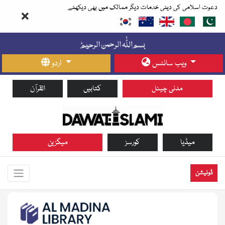
دعوت اسلامی کی دینی خدمات دیگر ممالک میں بھی دیکھئے
ویب سائٹس
اردو
مدنی چینل
کتابیں
القرآن
میڈیا
کورسز
میگزین
ڈونیشن