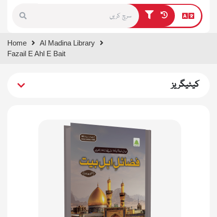
Type 1 or more characters for
Home
Al Madina Library
results.
Fazail E Ahl E Bait
کیٹیگریز