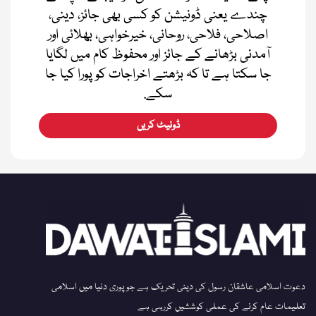
چندے یعنی ڈونیشن کو کسی بھی جائز، دینی،
اصلاحی، فلاحی، روحانی، خیرخواہی، بھلائی اور
آمدنی بڑھانے کے جائز اور محفوظ کام میں لگایا
جا سکتا ہے تا کہ بڑھتے اخراجات کو پورا کیا جا
سکے.
ڈونیٹ کریں
دعوت اسلامی عاشقان رسول کی دینی تحریک ہے جو پوری دنیا میں اسلامی
تعلیمات عام کرنے کی عملی کوششیں کررہی ہے