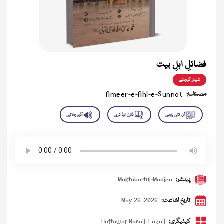
فضائلِ اہلِ بیت
شیئر کیجئے
مصنف:
Ameer-e-Ahl-e-Sunnat
پبلشر:
Maktaba-tul-Madina
تاریخ اشاعت:
May 26 ,2026
کیٹیگری:
Fazail
,
Haftawar Rasail