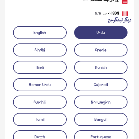
پی ڈی ایف صفحات:
25
ISBN نمبر:
N/A
دیگر لینگوجز:
English
Urdu
Sindhi
Creole
Hindi
Danish
Roman Urdu
Gujarati
Swahili
Norwegian
Tamil
Bengali
Dutch
Portuguese