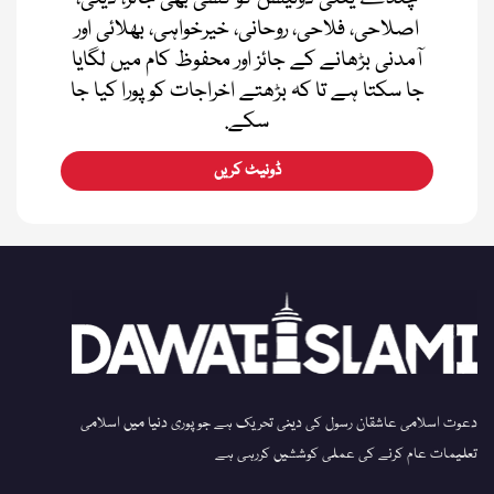
اصلاحی، فلاحی، روحانی، خیرخواہی، بھلائی اور
آمدنی بڑھانے کے جائز اور محفوظ کام میں لگایا
جا سکتا ہے تا کہ بڑھتے اخراجات کو پورا کیا جا
سکے.
ڈونیٹ کریں
دعوت اسلامی عاشقان رسول کی دینی تحریک ہے جو پوری دنیا میں اسلامی
تعلیمات عام کرنے کی عملی کوششیں کررہی ہے