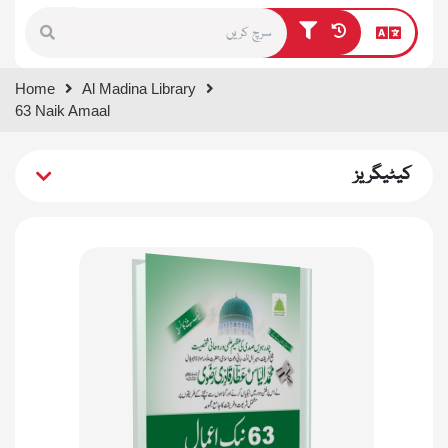
Type 1 or more characters for
Home
Al Madina Library
results.
63 Naik Amaal
کیٹیگریز