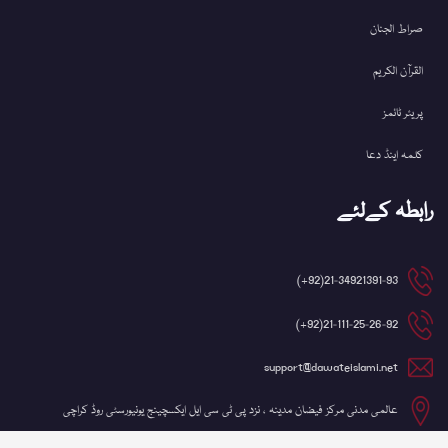
صراط الجنان
القرآن الکریم
پریئر ٹائمز
کلمہ اینڈ دعا
رابطہ کےلئے
21-34921391-93(92+)
21-111-25-26-92(92+)
support@dawateislami.net
عالمی مدنی مرکز فیضان مدینہ ، نزد پی ٹی سی ایل ایکسچینج یونیورسٹی روڈ کراچی