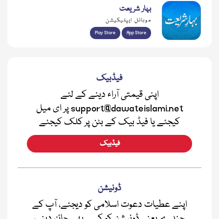
بہار شریعت
موبائل ایپلیکیشن
Play Store
App Store
فیڈبیک
اپنی قیمتی آراء دینے کے لئے
support@dawateislami.net پر ای میل
کیجئے یا فیڈ بیک کے بٹن پر کلک کیجئے
فیڈبیک
ڈونیشن
اپنے عطیات دعوت اسلامی کو دیجئے، آپ کے
چندے یعنی ڈونیشن کو کسی بھی جائز، دینی،