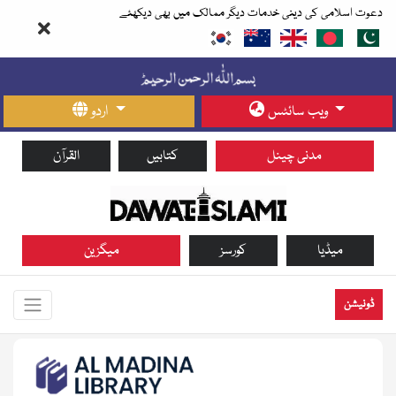
دعوت اسلامی کی دینی خدمات دیگر ممالک میں بھی دیکھئے
ویب سائٹس
اردو
مدنی چینل
کتابیں
القرآن
میڈیا
کورسز
میگزین
ڈونیشن