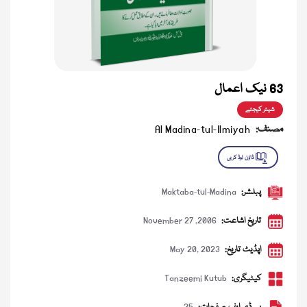
63 نیک اعمال
شیئر کیجئے
مصنف:
Al Madina-tul-Ilmiyah
پبلشر:
Maktaba-tul-Madina
تاریخ اشاعت:
November 27 ,2006
اپڈیٹ تاریخ:
May 20, 2023
کیٹیگری:
Tanzeemi Kutub