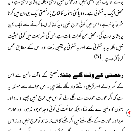
جائے تو ایک بہن پھلتی نہیں اور خوش نہیں رہتی، بلکہ پریشان رہتی ہے، یہ
محض ایک بد شگونی ہے۔دو یا کئی بہنوں کا نکاح یا رخصتی ایک ہی دن میں کرنا
شرعاً جائز ہے، اس میں کوئی حرج نہیں،یہ کہنا کہ ایسا کرنے سے ایک بہن
پریشان رہے گی،محض من گھڑت بات ہے جس کی شریعت میں کوئی حیثیت
نہیں بلکہ یہ بد شگونی ہے اور بد شگونی پر یقین رکھنا اور اس کے مطابق عمل
(5)
کرنا گناہ ہے۔
رخصتی کے وقت دلہن سے اس
رخصتی کے وقت گلے ملنا:
کے گھر والے اور قریبی رشتے دار گلے ملتے ہیں۔اس حوالے سے مسئلہ یہ
ہے کہ اگر عورت عورت سے گلے ملے تو اس میں حرج نہیں جیسے والدہ اور
بہنوں کا دلہن سے گلے ملنا، جبکہ ممانعت کی کوئی وجہ موجود نہ ہو، اور محارم
مرد اور عورت کے گلے ملنے میں اگر فتنے کا اندیشہ نہ ہو تو حرج نہیں ورنہ اس