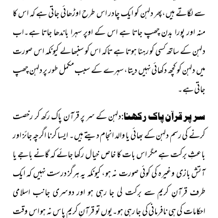
سے لگاتے ہیں،پھر دلہن کو ایک چادر اس طرح اوڑھائی جاتی ہے کہ اس کا
منہ اور پورا بدن چھپ جاتا ہے اس کے اوپر سہرا باندھا جاتا ہے۔اب
دلہن کے ساتھ کسی کو رہنا ہوتا ہے تاکہ اس کو سنبھالے کیونکہ اس صورت
میں دلہن کو کچھ دکھائی نہیں دیتا، سہرے کے سبب مکمل طور پر دلہن چھپ
جاتی ہے۔
دلہن کے سر پر قرآن پاک رکھ کر رخصت
سر پر قرآن پاک رکھنا:
کرنے کی رسم دلہن کے بھائی یا والد انجام دیتے ہیں۔ ایسا کرنا اگرچہ جائز اور
باعثِ برکت ہے مگر اس بات کا خاص خیال رکھا جائے کہ گانے باجے یا
آتش بازی وغیرہ کی کوئی صورت نہ ہو، کیونکہ یہ ہرگز درست نہیں کہ ایک
طرف قرآنِ کریم سے برکت لی جا رہی ہو اور دوسری جانب اسلامی
احکامات کی ہی نافرمانی کی جا رہی ہو۔یوں تو قرآنِ کریم پاس نہ ہو اس وقت