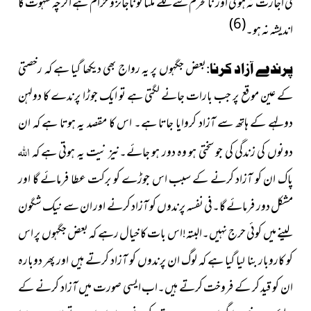
کی اجازت نہ ہو گی اور نا محرم سے گلے ملنا تو ناجائز و حرام ہے اگرچہ شہوت کا
(6)
اندیشہ نہ ہو۔
بعض جگہوں پر یہ رواج بھی دیکھا گیا ہے کہ رخصتی
پرندے آزاد کرنا:
کے عین موقع پر جب بارات جانے لگتی ہے تو ایک جوڑا پرندے کا دولہن
دولہے کے ہاتھ سے آزاد کروایا جاتا ہے۔ اس کا مقصد یہ ہوتا ہے کہ ان
اللہ
دونوں کی زندگی کی جو سختی ہو وہ دور ہو جائے۔نیز
نیت یہ ہوتی ہے کہ
پاک ان کو آزاد کرنے کے سبب اس جوڑے کو برکت عطا فرمائے گا اور
مشکل دور فرمائے گا۔فی نفسہ پرندوں کو آزاد کرنے اور ان سے نیک شگون
لینے میں کوئی حرج نہیں۔البتہ!اس بات کا خیال رہے کہ بعض جگہوں پر اس
کو کاروبار بنا لیا گیا ہے کہ لوگ ان پرندوں کو آزاد کرتے ہیں اور پھر دوبارہ
ان کو قید کر کے فروخت کرتے ہیں۔اب ایسی صورت میں آزاد کرنے کے