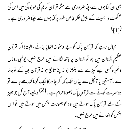
بھی ان گناہوں سے بچنا ضروری ہے مگر قرآنِ کریم کی موجودگی میں اس کی
عظمت و اہمیت کے پیشِ نظر خاص طور پر گناہوں سے بچنا ضروری ہے۔
)
(
[1]
خیال رہے کہ قرآنِ پاک کو بے وضو نہ اٹھایا جائے، البتہ!
اگر قرآنِ
نہیں،یونہی رومال
عظیم جُزدان میں ہو تو جزدان پر ہاتھ لگانے میں حرج
وغیرہ کسی ایسے کپڑے سے پکڑنا جو نہ اپنا تابع ہو نہ قرآنِ مجید کے تو جائز
ہے۔آستین یا آنچل سے یہاں تک کہ اگر چادر کا ایک کونا کندھے پر ہے تو
(2)
دوسرے کونے سے قرآنِ پاک چھونا حرام ہے۔
ویسے آج کل جو جہیز
کے لئے قرآنِ پاک ہوتے ہیں وہ خوبصورت بکس میں ہوتے ہیں تو اس
بکس کو اٹھانے میں حرج نہیں۔