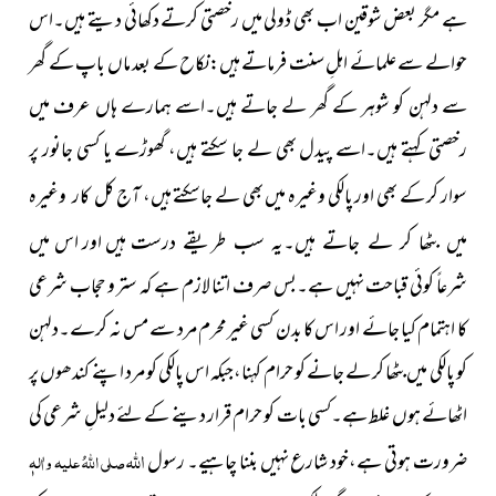
ہے مگر بعض شوقین اب بھی ڈولی میں رخصتی کرتے دکھائی دیتے ہیں۔اس
حوالے سے علمائے اہلِ سنت فرماتے ہیں:نکاح کے بعد ماں باپ کے گھر
سے دلہن کو شوہر کے گھر لے جاتے ہیں۔اسے ہمارے ہاں عرف میں
رخصتی کہتے ہیں۔اسے پیدل بھی لے جا سکتے ہیں، گھوڑے یا کسی جانور پر
سوار کر کے بھی اور پالکی وغیرہ میں بھی لے جاسکتے ہیں، آج
کل کار وغیرہ
ہیں اور اس میں
میں بٹھا کر لے جاتے ہیں۔یہ سب طریقے درست
شرعاً کوئی قباحت نہیں ہے۔بس صرف اتنا لازم ہے کہ ستر و حجاب شرعی
کا اہتمام کیا جائے اور اس کا بدن کسی غیرمحرم مرد سے مس نہ کرے۔دلہن
کو پالکی میں بٹھا کر لے جانے کو حرام کہنا،جبکہ اس پالکی کو مرد اپنے کندھوں پر
اٹھائے ہوں غلط ہے۔کسی بات کو حرام قرار دینے کے لئے دلیلِ شرعی کی
اللہ
ضرورت ہوتی ہے،خود شارع نہیں بننا چاہیے۔ رسول
صلی اللہُ علیہ واٰلہٖ