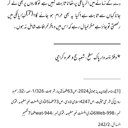
وسلم
کے زمانے میں اگر پالکی پر بٹھانا ثابت نہیں ہے تو کاروں پر بھی لے کر
(7)
جانا کہاں سے ثابت
لہٰذا پالکی میں
ہے؟کیا یہ بھی حرام ہو جائے گا؟
رخصتی
تو جائز ہے مگر خیال رہے کہ اس میں دیگر خرافات شامل نہ ہوں۔
ــــــــــــــــــــــــــــــــــــــــــــــــــــــــــــــــــــــــــــــ
*
دفتر ذمہ دار پاک سطح، شعبہ حج و عمرہ کراچی
[1]
ماہنامہ فیضانِ مدینہ جولائی 2024،ص63ملخصاً
2
بہار شریعت،1/326،حصہ: 2
رسم و
3
رواج کی شرعی حیثیت،ص 247
اسلامی شادی،ص73ملخصاً
فتاویٰ اہلسنت غیر مطبوعہ،فتویٰ
5
4
نمبر:
Web-998
6
فتاویٰ اہلسنت غیر مطبوعہ،فتویٰ نمبر:
wat-944
ملخصاً
7
تفہیم
المسائل،
2
/
242