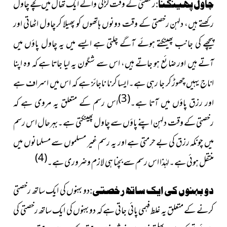
رخصتی کے وقت لڑکی والے ایک تھال میں کچے چاول
چاول پھینکنا:
رکھتے ہیں، دلہن رخصتی کے وقت دونوں ہاتھوں کو پھیلا کر چاول اٹھاتی اور
پیچھے کی جانب پھینکتے ہوئے آگے چلتی ہے ایسے میں یہ چاول پاؤں میں
آتے ہیں اور ضائع ہو جاتے ہیں، اس سے شگون یہ لیا جاتا ہے کہ وہ اپنا
اناج یہیں چھوڑ کر جا رہی ہے۔ایسا کرنا ناجائز ہے کہ اس میں اسراف ہے
(3)
اور رزق پاؤں میں آتا ہے۔
اس رسم کے متعلق یہ مروی ہے کہ
رخصتی کے وقت دلہن اپنے پاؤں سے چاول پھینکتی ہے۔بہرحال اس رسم
میں چونکہ رزق کی بے حرمتی ہے اور یہ رسم غیر مسلموں سے مسلمانوں میں
(4)
منتقل ہوئی ہے۔لہٰذا اس رسم سے بچنا ہی لازم و ضروری ہے۔
دو بہنوں کی ایک ساتھ رخصتی
دو بہنوں کی ایک ساتھ رخصتی:
کرنے کے متعلق یہ غلط فہمی پائی جاتی ہے کہ دو بہنوں کی ایک ساتھ رخصتی کی