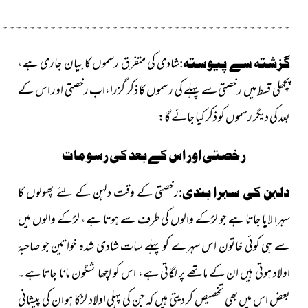
۔۔۔۔۔۔۔۔۔۔۔۔۔۔۔۔۔۔۔۔۔۔۔۔۔۔۔۔۔۔۔۔۔۔۔۔۔۔۔۔۔۔۔
شادی کی متفرق رسموں کا بیان جاری ہے،
گزشتہ سے پیوستہ:
پچھلی قسط میں رخصتی سے پہلے کی رسموں کا ذکر گزرا،اب رخصتی اور اس کے
بعد کی دیگر رسموں کو ذکر کیا جائے گا:
رخصتی اور اس کے بعد کی رسومات
رخصتی کے وقت دلہن کے لئے پھولوں کا
دلہن کی سہرا بندی:
سہرا لایا جاتا ہے جو لڑکے والوں کی طرف سے ہوتا ہے، لڑکے والوں میں
سے ہی کوئی خاتون اس سہرے کو پہلے سات شادی شدہ خواتین جو صاحبۂ
اولاد ہوتی ہیں ان کے ماتھے پر لگاتی ہے، اس کو اچھا شگون مانا جاتا ہے۔
بعض اس میں بھی تخصیص کر دیتی ہیں کہ جن کی پہلی اولاد لڑکا ہو ان کی پیشانی