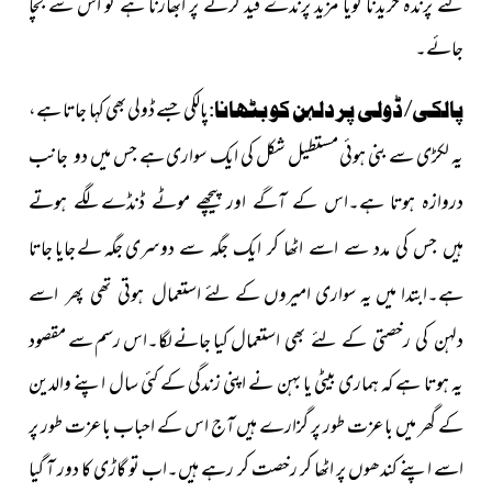
لئے پرندہ خریدنا گویا مزید پرندے قید کرنے پر ابھارنا ہے تو اس سے بچا
جائے۔
پالکی جسے ڈولی بھی کہا جاتا ہے،
پالکی/ ڈولی پر دلہن کو بٹھانا:
یہ لکڑی سے بنی ہوئی مستطیل شکل کی ایک سواری ہے جس میں
دو جانب
دروازہ ہوتا ہے۔اس کے آگے اور پیچھے موٹے ڈنڈے
لگے ہوتے
جگہ لے جایا جاتا
ہیں جس کی مدد سے اسے اٹھا کر ایک جگہ سے دوسری
ہے۔ابتدا میں یہ سواری امیروں کے لئے
استعمال ہوتی تھی پھر اسے
کیا جانے لگا۔اس رسم سے مقصود
دلہن کی رخصتی کے لئے بھی استعمال
یہ ہوتا ہے کہ ہماری بیٹی یا بہن نے اپنی زندگی کے کئی سال اپنے والدین
کے گھر میں باعزت طور پر گزارے ہیں آج اس کے احباب باعزت طور پر
اسے اپنے کندھوں پر اٹھا کر رخصت کر رہے ہیں۔اب تو گاڑی کا دور آ گیا