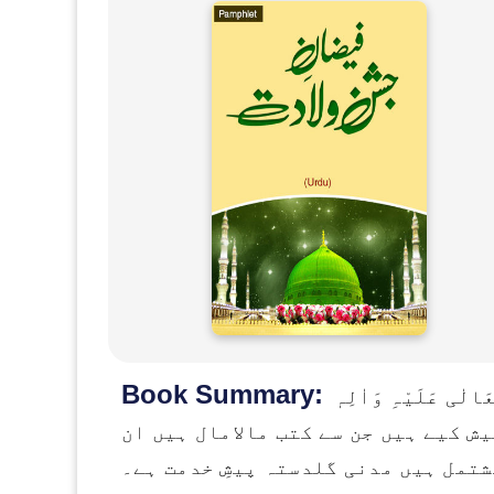
Book Summary:
لہُ تَعَالٰی عَلَیْہِ وَاٰلِہٖ
 پیش کیے ہیں جن سے کتب مالامال ہیں ان
شتمل ہیں مدنی گلدستہ پیشِ خدمت ہے۔