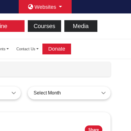
Websites
ine
Courses
Media
Donate
nts
Contact Us
Select Month
Share