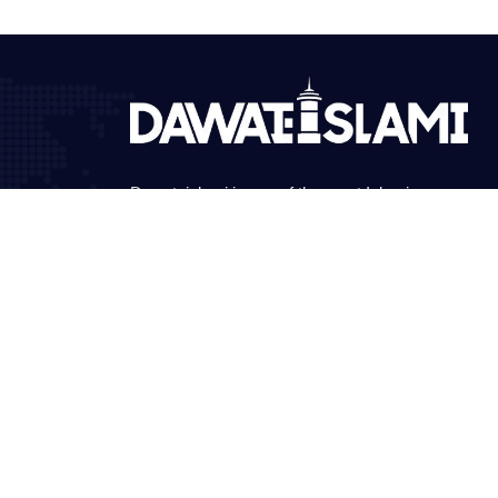
Dawateislami is one of the great Islamic
organizations in the world.
©Copyright 2026 by I.T. Department of Dawat-e-Isla