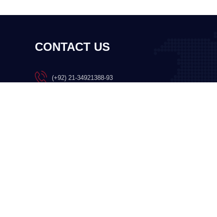
CONTACT US
(+92) 21-34921388-93
(+92) 21-111-25-26-92
support@dawateislami.net
Global Madani Markaz, Faizan-e-
Madina, Near Capital Telephone
Exchange, Main University Road,
Karachi, Pakistan