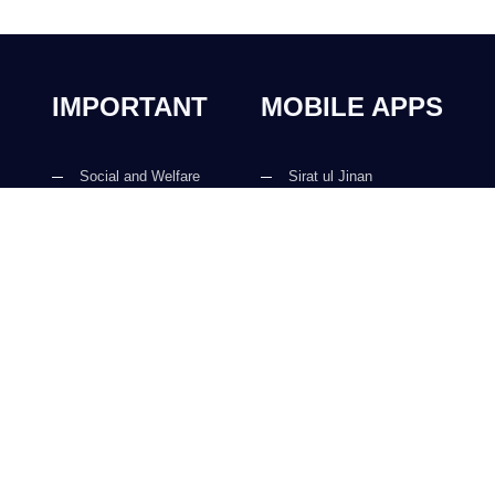
IMPORTANT
MOBILE APPS
Social and Welfare
Sirat ul Jinan
Books
Al Quran ul Kareem
Islamic Events
Prayer Times
Magazine
Faizan e Hadees
Activities
Digital Services
Islamic Education
Kalma & Dua
mi