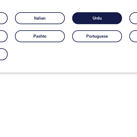
Italian
Urdu
Pashto
Portuguese