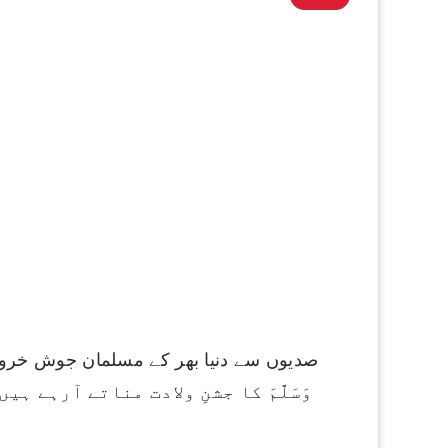
وَسَلَّمَ کا جشنِ ولادت مناتے آرہے 