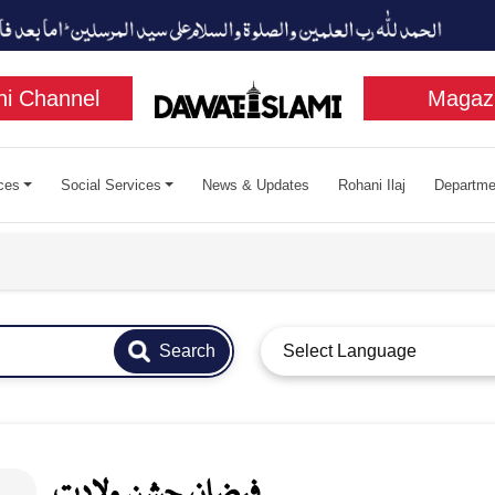
i Channel
Magaz
ces
Social Services
News & Updates
Rohani Ilaj
Departme
Search
Select Language
فیضانِ جشنِ ولادت