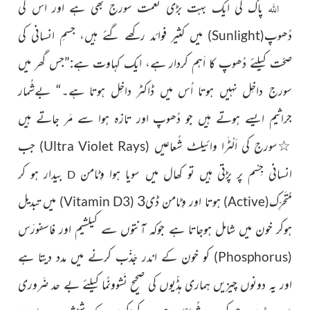
اللہ
پاک کی ایک بہت بڑی نعمت سورج بھی ہے اور اس کی
دُھوپ
میں کثیر فوائد رکھے گئے ہیں، جسمِ انسانی کی
)
Sunlight
(
صحّت کیلئے دُھوپ کا اَہم کردار ہے، ایک کہاوت ہے:”جس گھر میں
سورج داخِل نہیں ہوتا اُس میں ڈاکٹر داخِل ہوتا ہے۔“
بےشُمار
جراثیم ایسے ہوتے ہیں جو دُھوپ اور تازہ ہوا سے مَر جاتے ہیں
سورج کی اَلْٹَرا وائیلِٹ شُعاعیں
جب
☆
)
Ultra Violet Rays
(
انسانی جِسْم پر پڑتی ہیں تو کھال میں سویا ہوا وِٹامن
بیدار ہو کر
D
مُتَحرِّک
ہوتا اور وِٹامن ڈی3
میں تبدیل
)
Vitamin D3
(
)
Active
(
ہوکر خون میں شامل ہوجاتا ہے جوکہ آنتوں سے کیلشیم اور فاسفورَس
کو خون کے اندر جَذْب کرنے میں مدد دیتا ہے
)
Phosphorus
(
اور یہ دونوں چیزیں ہماری ہڈّیوں کی صحيح نَشوونُما کیلئے بے حد ضَروری