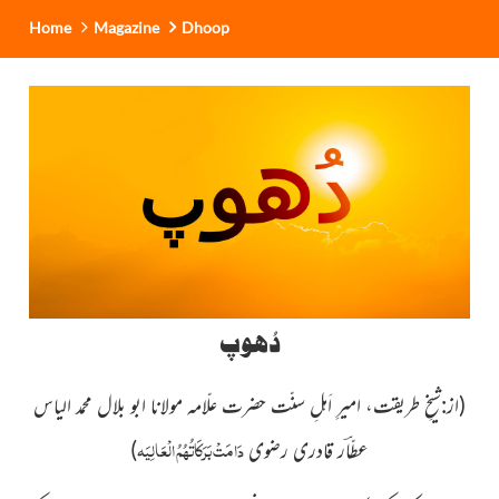
Home
Magazine
Dhoop
دُھوپ
(از:
شیخِ طریقت، امیرِ اَہلِ سنّت حضرت علّامہ مولانا ابو بلال محمد الیاس
دَامَتْ بَرَکَاتُہُمُ الْعَالِیَہ
عطّاؔر قادری رضوی
)