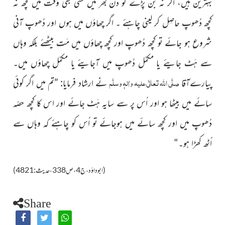
بہترین ہیں، اگر نہ بَن پڑے تو دن بھر میں کسی بھی وَقت میں کچھ نہ
کچھ دُھوپ حاصِل کر لینی چاہئے ۔ اگر چھاؤں میں ہوں اور دُھوپ آنی
شروع ہو جائے تو کچھ دُھوپ اور کچھ چھاؤں میں مَت بیٹھئے بلکہ وہاں
سے ہَٹ جایئے یا مکمَّل دُھوپ میں آجایئے یا مکمَّل چھاؤں میں۔
صلَّی اللہ تعالٰی علیہ واٰلہٖ وسلَّم
پیارےآقا
نے ارشاد فرمایا: ”تم میں اگر کوئی
سائے میں بیٹھا ہو اور اُس پر سے سایہ ہَٹ جائے اور اس کا کچھ حصّہ
دُھوپ میں اور کچھ سائے میں ہوجائے تو اُس کو چاہئے کہ وہاں سے
اُٹھ کھڑا ہو۔“
(ابوداؤد،ج4،ص338،حدیث:4821)
Share