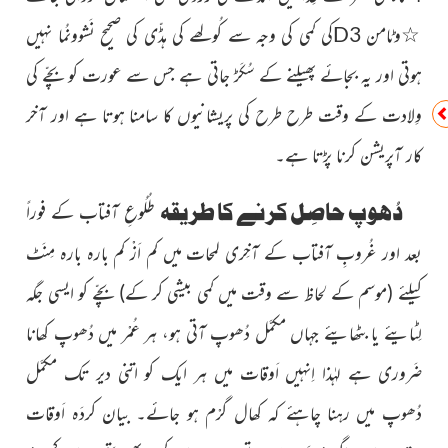
وٹامن
D3
کی کمی کی وجہ سے کُولھے کی ہڈّی کی صحيح نَشوونُما نہیں
☆
ہوتی اور یہ بجائے پھیلنے کے سُکَڑ جاتی ہے جس سے عورت کو بچّے کی
وِلادت کے وقت طرح طرح کی پریشانیوں کا سامنا ہوتا ہے اور آخر
کار آپریشن کرنا پڑتا ہے۔
دُھوپ حاصِل کرنے کا طریقہ
طُلُوعِ آفتاب کے فوراً
بعد اور غُروبِ آفتاب کے آخِری لمحات میں کم اَزْ کم بارہ بارہ مِنَٹ
کیلئے
(موسم کے لحاظ سے وقت میں کمی بیشی کر کے)
بچّے کو ایسی جگہ
لِٹایئے یا بٹھایئے جہاں مکمَّل دُھوپ آتی ہو، ہر عُمْر میں دُھوپ کھانا
ضَروری ہے لہٰذا اِنہیں اَوقات میں ہر ایک کو اتنی دیر تک مکمَّل
دُھوپ میں رہنا چاہئے کہ کھال گرْم ہو جائے۔ بیان کردَہ اَوقات