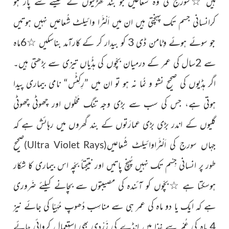
ہیں
سورج کی وہ شُعاعیں جو بند کِھڑکیوں کے شیشے سے پار ہو
☆
کرانسانی جسم تک پہنچتی ہیں ان میں اَلْٹَرا وائیلِٹ شُعاعیں نہیں ہوتیں
جو سوئے ہوئے وِٹامن ڈی 3 کو بیدار کر کے کارآمد بناسکیں
6ماہ
☆
سے 2سال کی عمر کے درمیان بچّوں کی ہڈّیاں تیزی سے بڑھتی ہیں۔
اگر ہڈیوں کی صحيح نشو و نُما نہ ہو تو ان میں ”رِکِٹْس“ نامی بیماری پیدا
ہوتی ہے، جس کی سب سے بڑی وجہ تنگ مَحَلّوں اور چھوٹی چھوٹی
گلیوں کے اندر بڑی بڑی عمارَتوں کے بند گھروں میں رہائش ہے کہ
جہاں سورج کی اَلْٹَراوائیلِٹ شُعاعیں
ص
حيح
)
Ultra Violet Rays
(
طور پر انسانی جِسْم تک نہیں پُہنچ پاتیں اور نتیجتاً بچّہ اس بیماری کا شکار
ہوسکتا ہے
بچّوں کو آئندہ کی مصیبتوں سے بچانے کیلئے ضَروری
☆
ہے کہ ایک یا دو ماہ کی عمر ہی سے مناسِب دُھوپ مُہَیّا کی جائے نیز
4 ماہ کی عُمْر سے غِذا میں انڈے کی زَرْدی بھی استِعمال کروائی جائے